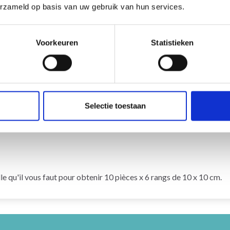
uction automatique. Une traduction de cette page par un véritable hu
erzameld op basis van uw gebruik van hun services.
questions!
ar DROPS Design
Voorkeuren
Statistieken
-----
 22 cm
 31 cm
Selectie toestaan
u'il vous faut pour obtenir 10 pièces x 6 rangs de 10 x 10 cm.