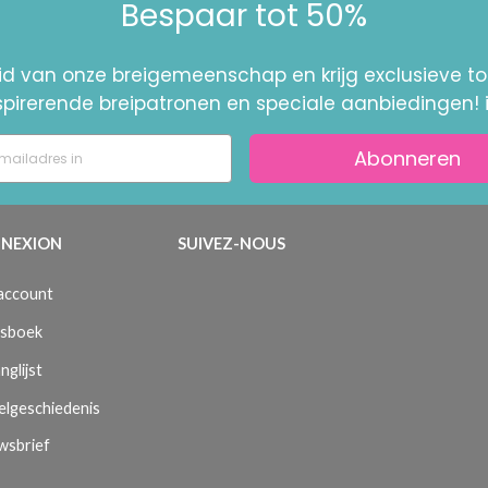
Bespaar tot 50%
id van onze breigemeenschap en krijg exclusieve 
nspirerende breipatronen en speciale aanbiedingen! 
Abonneren
NEXION
SUIVEZ-NOUS
 account
sboek
nglijst
elgeschiedenis
wsbrief