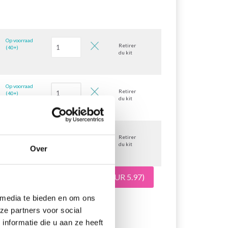
Op voorraad
Retirer
(40+)
du kit
Op voorraad
Retirer
(40+)
du kit
Op voorraad
Retirer
(40+)
du kit
Over
es toevoegen aan winkelwagen
( EUR 5.97)
 media te bieden en om ons
ze partners voor social
nformatie die u aan ze heeft