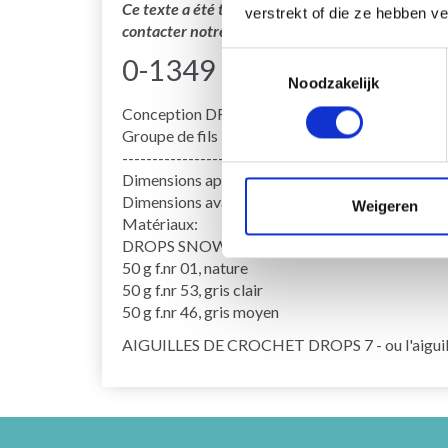
Ce texte a été traduit par notre service de trad
verstrekt of die ze hebben v
contacter notre service support si vous avez des 
Toestemmingsselectie
0-1349 Cercle Polaire p
Noodzakelijk
Conception DROPS : Modèle n° ee-577
Groupe de fils E ou C + C
-------------------------------------------------- ---
Dimensions après feutrage : Diamètre : environ
Dimensions avant feutrage : Diamètre : environ
Weigeren
Matériaux:
DROPS SNOW de Garnstudio
50 g f.nr 01, nature
50 g f.nr 53, gris clair
50 g f.nr 46, gris moyen
AIGUILLES DE CROCHET DROPS 7 - ou l'aiguille q