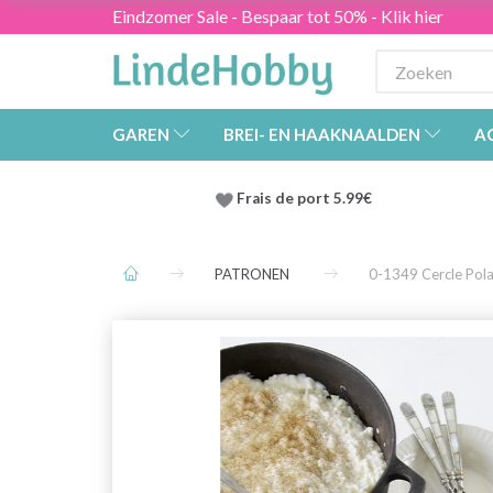
Eindzomer Sale - Bespaar tot 50% - Klik hier
GAREN
BREI- EN HAAKNAALDEN
A
Frais de port 5.99€
PATRONEN
0-1349 Cercle Pol