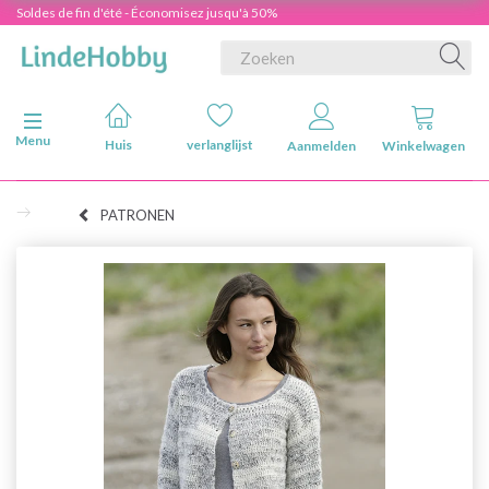
Soldes de fin d'été - Économisez jusqu'à 50%
Navigatie in-/uitschakelen
Menu
Huis
verlanglijst
Aanmelden
Winkelwagen
PATRONEN