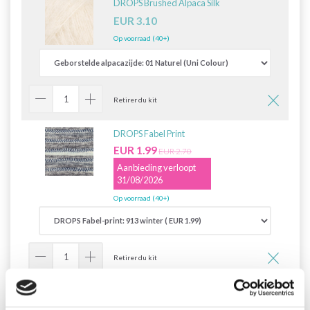
DROPS Brushed Alpaca Silk
EUR 3.10
Op voorraad (40+)
Retirer du kit
DROPS Fabel Print
EUR 1.99
EUR 2.70
Aanbieding verloopt
31/08/2026
Op voorraad (40+)
Retirer du kit
DROPS Concaaf Wit 20 mm (#522)
EUR 0.35