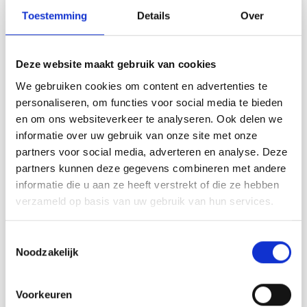
Toestemming
Details
Over
Op voorraad (40+)
Retirer du kit
Deze website maakt gebruik van cookies
Alles toevoegen aan winkelwagen
We gebruiken cookies om content en advertenties te
personaliseren, om functies voor social media te bieden
en om ons websiteverkeer te analyseren. Ook delen we
informatie over uw gebruik van onze site met onze
partners voor social media, adverteren en analyse. Deze
0-1255 Irish Cloud Cardigan by
partners kunnen deze gegevens combineren met andere
DROPS Design
informatie die u aan ze heeft verstrekt of die ze hebben
verzameld op basis van uw gebruik van hun services.
DROPS design: Modèle n° fa-317
Groupe de fils A et C
Toestemmingsselectie
----------------------------------------------------------
Noodzakelijk
Taille: S - M - L - XL - XXL - XXXL
Fournitures:
DROPS FABEL de Garnstudio
Voorkeuren
300-300-350-350-400-450 g coloris n° 913, clair obscur