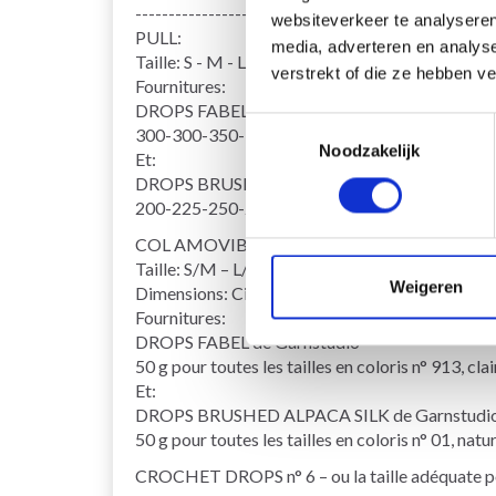
------------------------------------------------------
websiteverkeer te analyseren
PULL:
media, adverteren en analys
Taille: S - M - L - XL - XXL - XXXL
verstrekt of die ze hebben v
Fournitures:
DROPS FABEL de Garnstudio
Toestemmingsselectie
300-300-350-350-400-450 g coloris n° 913, cla
Noodzakelijk
Et:
DROPS BRUSHED ALPACA SILK de Garnstudi
200-225-250-250-275-325 g coloris n° 01, natu
COL AMOVIBLE:
Taille: S/M – L/ XL – XXL/XXXL
Weigeren
Dimensions: Circonférence: environ 53-62-67 c
Fournitures:
DROPS FABEL de Garnstudio
50 g pour toutes les tailles en coloris n° 913, cla
Et:
DROPS BRUSHED ALPACA SILK de Garnstudi
50 g pour toutes les tailles en coloris n° 01, natu
CROCHET DROPS n° 6 – ou la taille adéquate pour