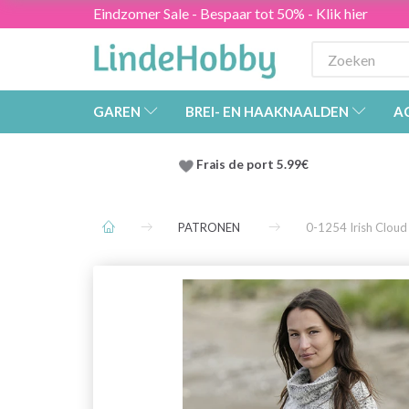
Eindzomer Sale - Bespaar tot 50% - Klik hier
GAREN
BREI- EN HAAKNAALDEN
A
Frais de port 5.99€
PATRONEN
0-1254 Irish Clou