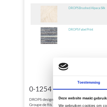
DROPS Brushed Alpaca Silk
DROPS Fabel Print
Toestemming
0-1254 Irish Cloud by D
Deze website maakt gebruik
DROPS design: Modèle n° fa-316
Groupe de fils A et C
We gebruiken cookies om cont