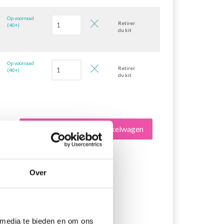
Op voorraad
Retirer
(40+)
du kit
Op voorraad
Retirer
(40+)
du kit
Alles toevoegen aan winkelwagen
Over
 media te bieden en om ons