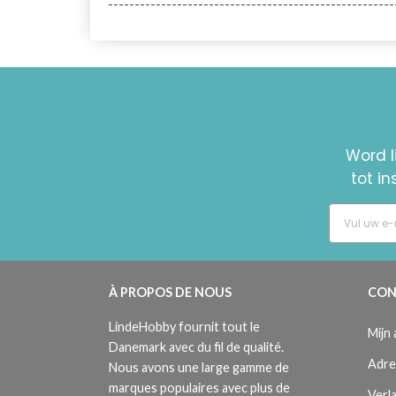
------------------------------------------------------
Word l
tot i
À PROPOS DE NOUS
CON
LindeHobby fournit tout le
Mijn
Danemark avec du fil de qualité.
Adre
Nous avons une large gamme de
marques populaires avec plus de
Verla