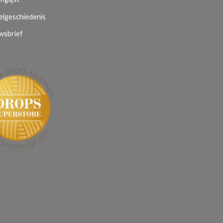
elgeschiedenis
wsbrief