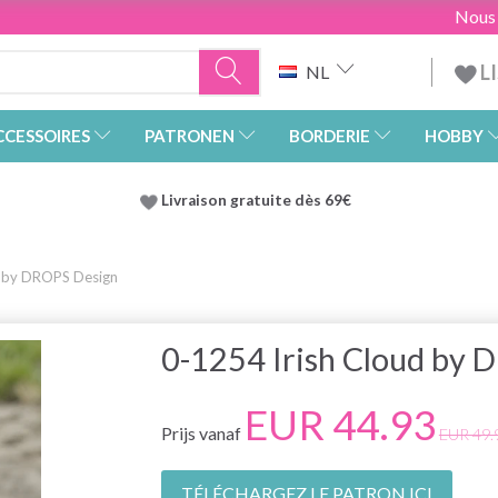
Nous
L
NL
CCESSOIRES
PATRONEN
BORDERIE
HOBBY
Livraison gratuite dès 69€
d by DROPS Design
0-1254 Irish Cloud by 
EUR 44.93
Prijs vanaf
EUR 49.
TÉLÉCHARGEZ LE PATRON ICI