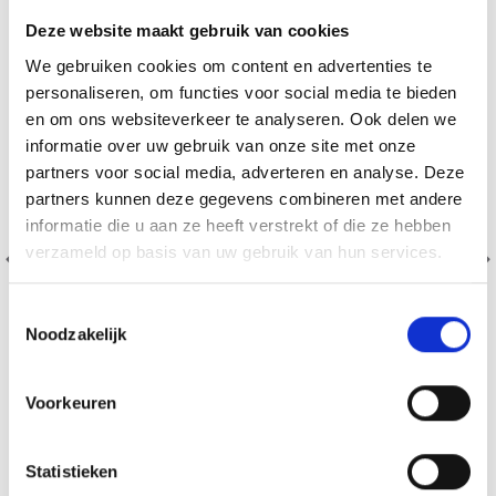
Deze website maakt gebruik van cookies
We gebruiken cookies om content en advertenties te
personaliseren, om functies voor social media te bieden
en om ons websiteverkeer te analyseren. Ook delen we
informatie over uw gebruik van onze site met onze
partners voor social media, adverteren en analyse. Deze
partners kunnen deze gegevens combineren met andere
informatie die u aan ze heeft verstrekt of die ze hebben
verzameld op basis van uw gebruik van hun services.
Toestemmingsselectie
Noodzakelijk
Voorkeuren
BORDUURPAKKET RODE ROZEN 53 X 43 CM
Statistieken
EUR 56.35
EUR 70.40