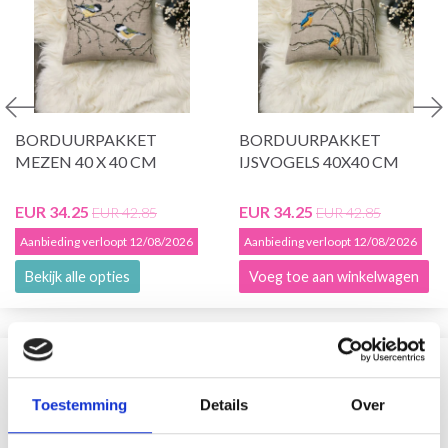
BORDUURPAKKET
BORDUURPAKKET
MEZEN 40 X 40 CM
IJSVOGELS 40X40 CM
EUR 34.25
EUR 34.25
EUR 42.85
EUR 42.85
Aanbieding verloopt 12/08/2026
Aanbieding verloopt 12/08/2026
Bekijk alle opties
Voeg toe aan winkelwagen
VERGELIJKBAAR MET DIT
Toestemming
Details
Over
19% korting