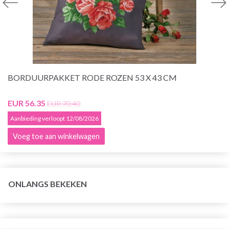
BORDUURPAKKET RODE ROZEN 53 X 43 CM
EUR 56.35
EUR 70.40
Aanbieding verloopt 12/08/2026
Voeg toe aan winkelwagen
ONLANGS BEKEKEN