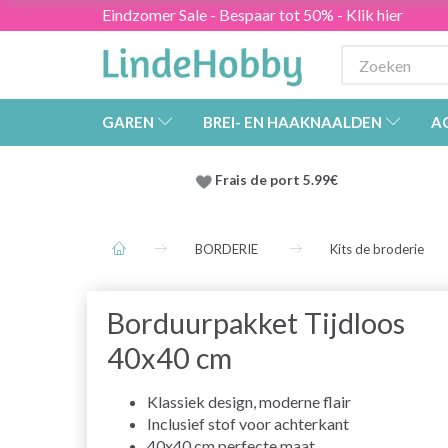
Eindzomer Sale - Bespaar tot 50% - Klik hier
GAREN
BREI- EN HAAKNAALDEN
A
Frais de port 5.99€
BORDERIE
Kits de broderie
Borduurpakket Tijdloos
40x40 cm
Klassiek design, moderne flair
Inclusief stof voor achterkant
40x40 cm perfecte maat