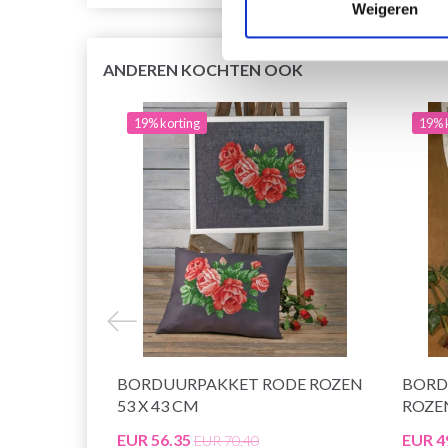
Weigeren
ANDEREN KOCHTEN OOK
19% korting
19% 
BORDUURPAKKET RODE ROZEN
BORD
53 X 43 CM
ROZEN
EUR 56.35
EUR 4
EUR 70.40