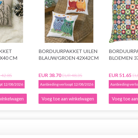
KKET
BORDUURPAKKET UILEN
BORDUURP
0X40 CM
BLAUW/GROEN 42X42CM
BLOEMEN 37
EUR 38.70
EUR 51.65
 42.85
EUR 48.35
EU
opt 12/08/2026
Aanbieding verloopt 12/08/2026
Aanbieding verl
winkelwagen
Voeg toe aan winkelwagen
Voeg toe aan