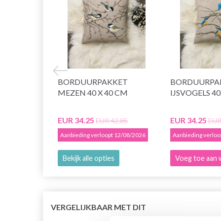
BORDUURPAKKET
BORDUURPA
MEZEN 40 X 40 CM
IJSVOGELS 4
EUR 34.25
EUR 34.25
EUR 42.85
EUR
Aanbieding verloopt 12/08/2026
Aanbieding verlo
Bekijk alle opties
Voeg toe aan 
VERGELIJKBAAR MET DIT