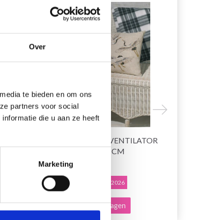
19% korting
19% korting
Over
 media te bieden en om ons
ze partners voor social
nformatie die u aan ze heeft
SSEN
BORDUURPAKKET VENTILATOR
BORDUUR
IN KLEUREN 40 X 40 CM
KRAANVOGE
Marketing
EUR 33.50
EUR 33.50
EUR 41.85
E
Aanbieding verloopt 12/08/2026
Aanbieding ver
Voeg toe aan winkelwagen
Voeg toe a