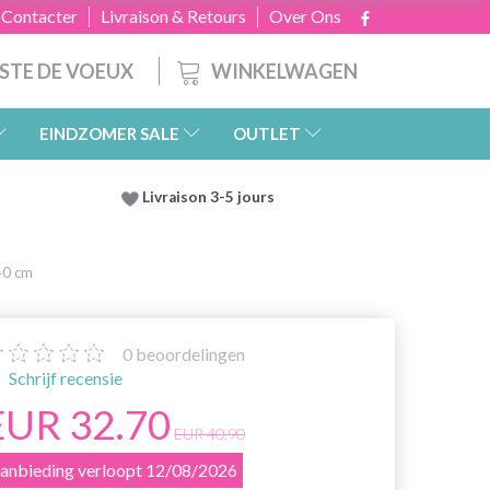
 Contacter
Livraison & Retours
Over Ons
WINKELWAGEN
ISTE DE VOEUX
EINDZOMER SALE
OUTLET
Livraison 3-5 jours
40 cm
0
beoordelingen
Schrijf recensie
EUR 32.70
EUR 40.90
anbieding verloopt 12/08/2026