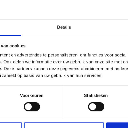
korting
20% korting
Details
 van cookies
ent en advertenties te personaliseren, om functies voor social
. Ook delen we informatie over uw gebruik van onze site met on
e. Deze partners kunnen deze gegevens combineren met andere i
erzameld op basis van uw gebruik van hun services.
UURKIT ROZE EN RODE
BORDUURPAKKET BEERKU
 43 X 43 CM
36 X 30 CM
Voorkeuren
Statistieken
9.05
EUR 25.70
EUR 61.30
EUR 32.15
ing verloopt 12/08/2026
Aanbieding verloopt 12/08/2026
toe aan winkelwagen
Voeg toe aan winkelwagen