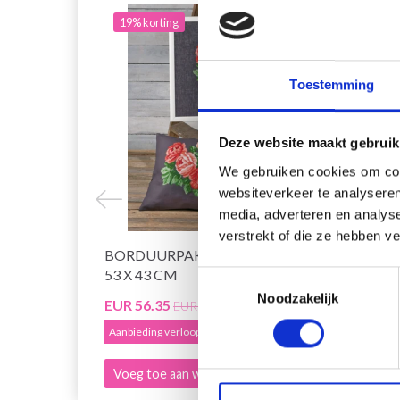
19% korting
19% 
Toestemming
Deze website maakt gebruik
We gebruiken cookies om cont
websiteverkeer te analyseren
media, adverteren en analys
verstrekt of die ze hebben v
BORDUURPAKKET RODE ROZEN
BORD
53 X 43 CM
ROZEN
Toestemmingsselectie
Noodzakelijk
EUR 56.35
EUR 4
EUR 70.40
Aanbieding verloopt 12/08/2026
Aanbied
Voeg toe aan winkelwagen
Voeg 