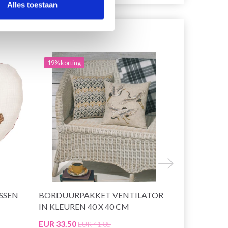
Alles toestaan
19% korting
19% korting
SSEN
BORDUURPAKKET VENTILATOR
BORDUUR
IN KLEUREN 40 X 40 CM
KRAANVOGE
EUR 33.50
EUR 33.50
EUR 41.85
E