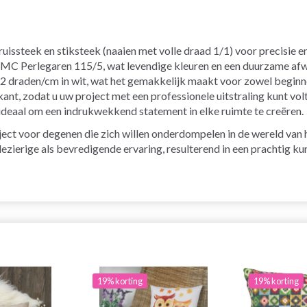
ssteek en stiksteek (naaien met volle draad 1/1) voor precisie en
MC Perlegaren 115/5, wat levendige kleuren en een duurzame afw
2 draden/cm in wit, wat het gemakkelijk maakt voor zowel beginn
ant, zodat u uw project met een professionele uitstraling kunt vol
deaal om een indrukwekkend statement in elke ruimte te creëren.
ect voor degenen die zich willen onderdompelen in de wereld van h
ezierige als bevredigende ervaring, resulterend in een prachtig ku
19% korting
19% korting