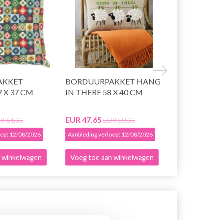
AKKET
BORDUURPAKKET HANG
BORDUUR
 X 37 CM
IN THERE 58 X 40 CM
KUSSEN 45 
EUR 47.65
EUR 46.35
R 64.55
EUR 59.55
E
oopt 12/08/2026
Aanbieding verloopt 12/08/2026
Aanbieding ver
 winkelwagen
Voeg toe aan winkelwagen
Voeg toe a