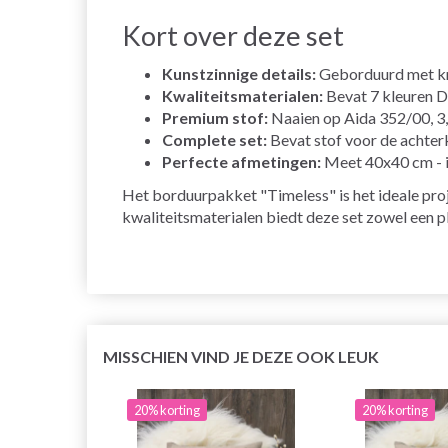
Kort over deze set
Kunstzinnige details:
Geborduurd met krui
Kwaliteitsmaterialen:
Bevat 7 kleuren D
Premium stof:
Naaien op Aida 352/00, 3,
Complete set:
Bevat stof voor de achterk
Perfecte afmetingen:
Meet 40x40 cm - i
Het borduurpakket "Timeless" is het ideale proj
kwaliteitsmaterialen biedt deze set zowel een pl
MISSCHIEN VIND JE DEZE OOK LEUK
20% korting
20% korting