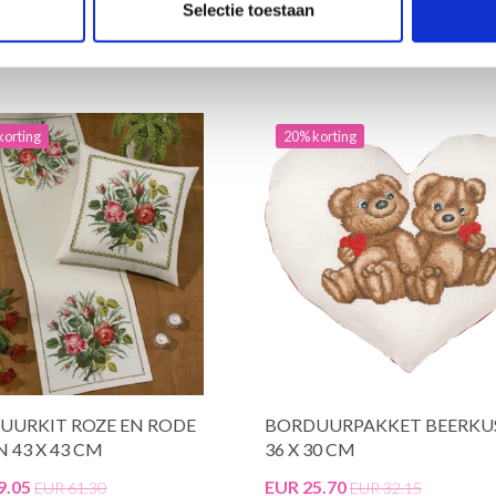
Selectie toestaan
korting
20% korting
UURKIT ROZE EN RODE
BORDUURPAKKET BEERKU
 43 X 43 CM
36 X 30 CM
9.05
EUR 25.70
EUR 61.30
EUR 32.15