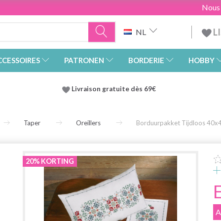
Nous
L
NL
CCESSOIRES
PATRONEN
BORDERIE
HOBBY
Livraison gratuite dès 69€
Taper
Oreillers
Borduurpakket Tijdloos 40x
20% KORTING
A