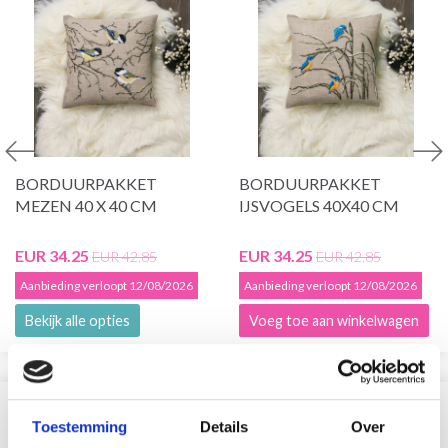
BORDUURPAKKET
BORDUURPAKKET
MEZEN 40 X 40 CM
IJSVOGELS 40X40 CM
EUR 34.25
EUR 34.25
EUR 42.85
EUR 42.85
Aanbieding verloopt 12/08/2026
Aanbieding verloopt 12/08/2026
Bekijk alle opties
Voeg toe aan winkelwagen
VERGELIJKBAAR MET DIT
Toestemming
Details
Over