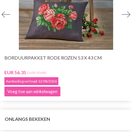
BORDUURPAKKET RODE ROZEN 53 X 43 CM
EUR 56.35
EUR 70.40
Aanbieding verloopt 12/08/2026
Voeg toe aan winkelwagen
ONLANGS BEKEKEN