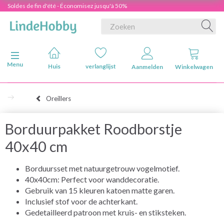
Soldes de fin d'été - Économisez jusqu'à 50%
Navigatie in-/uitschakelen
Menu
Huis
verlanglijst
Aanmelden
Winkelwagen
Oreillers
Borduurpakket Roodborstje
40x40 cm
Borduursset met natuurgetrouw vogelmotief.
40x40cm: Perfect voor wanddecoratie.
Gebruik van 15 kleuren katoen matte garen.
Inclusief stof voor de achterkant.
Gedetailleerd patroon met kruis- en stiksteken.