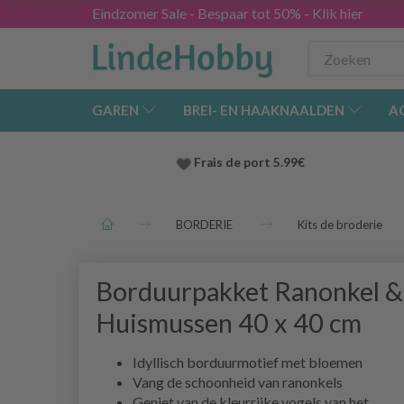
Eindzomer Sale - Bespaar tot 50% - Klik hier
GAREN
BREI- EN HAAKNAALDEN
A
Frais de port 5.99€
BORDERIE
Kits de broderie
Borduurpakket Ranonkel &
Huismussen 40 x 40 cm
Idyllisch borduurmotief met bloemen
Vang de schoonheid van ranonkels
Geniet van de kleurrijke vogels van het