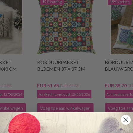
19% korting
19% korting
KKET
BORDUURPAKKET
BORDUURPA
0X40 CM
BLOEMEN 37 X 37 CM
BLAUW/GRO
EUR 51.65
EUR 38.70
 42.85
EUR 64.55
EU
opt 12/08/2026
Aanbieding verloopt 12/08/2026
Aanbieding verl
winkelwagen
Voeg toe aan winkelwagen
Voeg toe aan