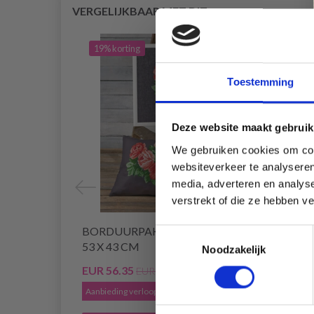
VERGELIJKBAAR MET DIT
19% korting
19% 
Toestemming
Deze website maakt gebruik
We gebruiken cookies om cont
websiteverkeer te analyseren
media, adverteren en analys
verstrekt of die ze hebben v
BORDUURPAKKET RODE ROZEN
BORD
Toestemmingsselectie
53 X 43 CM
ROZEN
Noodzakelijk
EUR 56.35
EUR 4
EUR 70.40
Aanbieding verloopt 12/08/2026
Aanbied