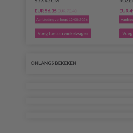
53 X 43 CM
ROZEN
EUR 56.35
EUR 4
EUR 70.40
Aanbieding verloopt 12/08/2026
Aanbied
Voeg toe aan winkelwagen
Voeg 
ONLANGS BEKEKEN