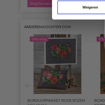
Voeg toe aan winkelwagen
Voeg 
Weigeren
ANDEREN KOCHTEN OOK
19% korting
19% 
BORDUURPAKKET RODE ROZEN
BORD