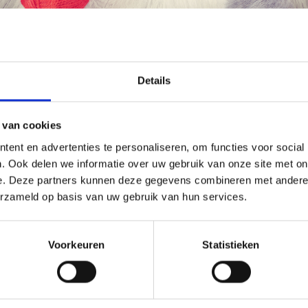
korting
20% korting
Économisez jusqu'à 50 %
Details
Soyez le premier à connaître nos soldes et
 van cookies
offres limitées en vous inscrivant à notre
ent en advertenties te personaliseren, om functies voor social
newsletter gratuite !
. Ook delen we informatie over uw gebruik van onze site met on
e. Deze partners kunnen deze gegevens combineren met andere i
erzameld op basis van uw gebruik van hun services.
UURKIT ROZE EN RODE
BORDUURPAKKET BEERKU
Oui, inscrivez-moi !
 43 X 43 CM
36 X 30 CM
Voorkeuren
Statistieken
9.05
EUR 25.70
EUR 61.30
EUR 32.15
Non, merci
ing verloopt 12/08/2026
Aanbieding verloopt 12/08/2026