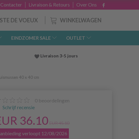
 Contacter
Livraison & Retours
Over Ons
WINKELWAGEN
ISTE DE VOEUX
EINDZOMER SALE
OUTLET
Livraison 3-5 jours
uismussen 40 x 40 cm
0
beoordelingen
Schrijf recensie
EUR 36.10
EUR 45.10
anbieding verloopt 12/08/2026