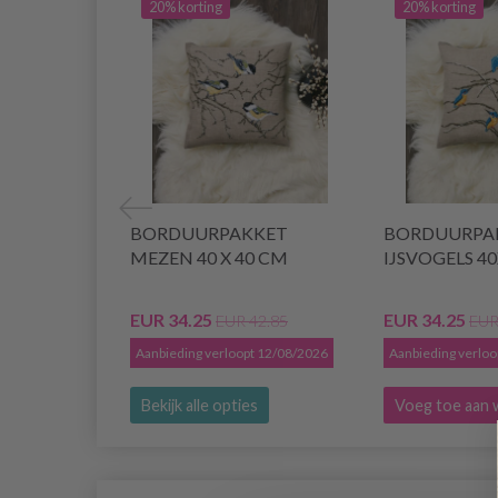
20% korting
20% korting
BORDUURPAKKET
BORDUURPA
MEZEN 40 X 40 CM
IJSVOGELS 4
EUR 34.25
EUR 34.25
EUR 42.85
EUR
Aanbieding verloopt 12/08/2026
Aanbieding verlo
Bekijk alle opties
Voeg toe aan 