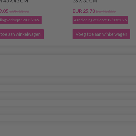
 43 X 43 CM
36 X 30 CM
9.05
EUR 25.70
EUR 61.30
EUR 32.15
ing verloopt 12/08/2026
Aanbieding verloopt 12/08/2026
toe aan winkelwagen
Voeg toe aan winkelwagen