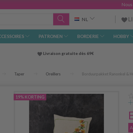
Nous
L
NL
CCESSOIRES
PATRONEN
BORDERIE
HOBBY
Livraison gratuite dès 69€
Taper
Oreillers
Borduurpakket Ranonkel & H
19% KORTING
A