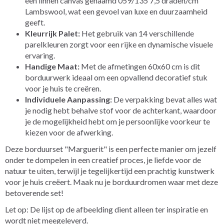
een linnen canvas genaamd 059/135 7,5 draden/cm
Lambswool, wat een gevoel van luxe en duurzaamheid
geeft.
Kleurrijk Palet:
Het gebruik van 14 verschillende
parelkleuren zorgt voor een rijke en dynamische visuele
ervaring.
Handige Maat:
Met de afmetingen 60x60 cm is dit
borduurwerk ideaal om een opvallend decoratief stuk
voor je huis te creëren.
Individuele Aanpassing:
De verpakking bevat alles wat
je nodig hebt behalve stof voor de achterkant, waardoor
je de mogelijkheid hebt om je persoonlijke voorkeur te
kiezen voor de afwerking.
Deze borduurset "Marguerit" is een perfecte manier om jezelf
onder te dompelen in een creatief proces, je liefde voor de
natuur te uiten, terwijl je tegelijkertijd een prachtig kunstwerk
voor je huis creëert. Maak nu je borduurdromen waar met deze
betoverende set!
Let op: De lijst op de afbeelding dient alleen ter inspiratie en
wordt niet meegeleverd.