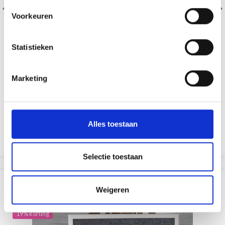
Voorkeuren
Statistieken
Marketing
BORDUURPAKKET RODE ROZEN 53 X 43 CM
EUR 56.35
EUR 70.40
Aanbieding verloopt 12/08/2026
Alles toestaan
Voeg toe aan winkelwagen
Selectie toestaan
ANDEREN KOCHTEN OOK
Weigeren
19% korting