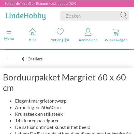
Soldes de fin d'été - Économisez jusqu'à 50%
Navigatie in-/uitschakelen
Menu
Huis
verlanglijst
Aanmelden
Winkelwagen
Oreillers
Borduurpakket Margriet 60 x 60
cm
Elegant margrietontwerp
Afmetingen: 60x60cm
Kruissteek en stiksteek
14 kleuren parelgaren
De natuur ontmoet kunst in het beeld
Let op: De lijst op de afbeelding dient alleen ter inspiratie