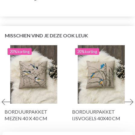
MISSCHIEN VIND JE DEZE OOK LEUK
20% korting
20% korting
BORDUURPAKKET
BORDUURPAKKET
MEZEN 40 X 40 CM
IJSVOGELS 40X40 CM
EUR 34.25
EUR 34.25
EUR 42.85
EUR 42.85