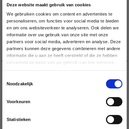
Deze website maakt gebruik van cookies
We gebruiken cookies om content en advertenties te
personaliseren, om functies voor social media te bieden
en om ons websiteverkeer te analyseren. Ook delen we
informatie over uw gebruik van onze site met onze
partners voor social media, adverteren en analyse. Deze
Économisez jusqu'à 50 %
partners kunnen deze gegevens combineren met andere
informatie die u aan ze heeft verstrekt of die ze hebben
Soyez le premier à connaître nos soldes et
verzameld op basis van uw gebruik van hun services.
offres limitées en vous inscrivant à notre
newsletter gratuite !
Toestemmingsselectie
Noodzakelijk
Voorkeuren
BORDUURPAKKET RODE ROZEN 53 X 43 CM
Oui, inscrivez-moi !
EUR 56.35
EUR 70.40
Statistieken
Non, merci
Aanbieding verloopt 12/08/2026