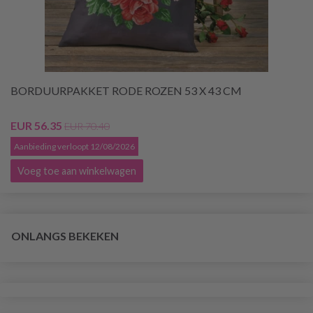
BORDUURPAKKET RODE ROZEN 53 X 43 CM
EUR 56.35
EUR 70.40
Aanbieding verloopt 12/08/2026
Voeg toe aan winkelwagen
ONLANGS BEKEKEN