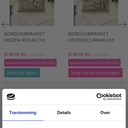
BORDUURPAKKET
BORDUURPAKKET
MEZEN 40 X 40 CM
IJSVOGELS 40X40 CM
EUR 34.25
EUR 34.25
EUR 42.85
EUR 42.85
Aanbieding verloopt 12/08/2026
Aanbieding verloopt 12/08/2026
Bekijk alle opties
Voeg toe aan winkelwagen
VERGELIJKBAAR MET DIT
Toestemming
Details
Over
19% korting