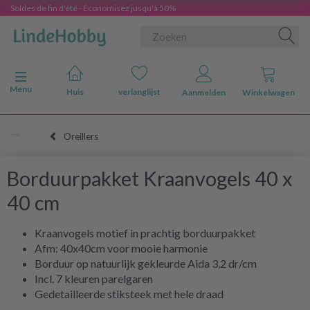
Soldes de fin d'été - Économisez jusqu'à 50%
Navigatie in-/uitschakelen
Menu
Huis
verlanglijst
Aanmelden
Winkelwagen
Oreillers
Borduurpakket Kraanvogels 40 x
40 cm
Kraanvogels motief in prachtig borduurpakket
Afm: 40x40cm voor mooie harmonie
Borduur op natuurlijk gekleurde Aida 3,2 dr/cm
Incl. 7 kleuren parelgaren
Gedetailleerde stiksteek met hele draad