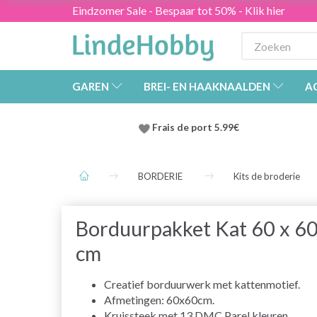
Eindzomer Sale - Bespaar tot 50% - Klik hier
GAREN
BREI- EN HAAKNAALDEN
A
Frais de port 5.99€
BORDERIE
Kits de broderie
Borduurpakket Kat 60 x 6
cm
Creatief borduurwerk met kattenmotief.
Afmetingen: 60x60cm.
Kruissteek met 13 DMC Parel kleuren.