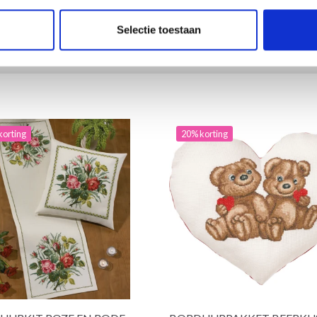
toe aan winkelwagen
Voeg toe aan winkelwagen
Selectie toestaan
korting
20% korting