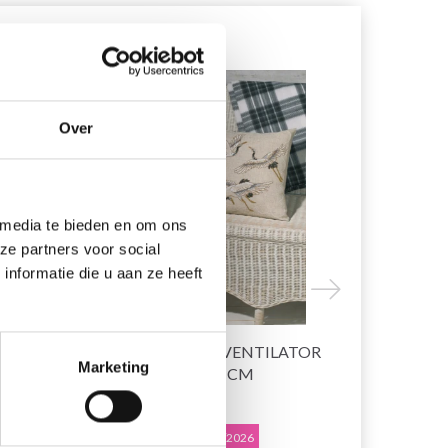
19% korting
19% korting
Over
 media te bieden en om ons
ze partners voor social
nformatie die u aan ze heeft
SSEN
BORDUURPAKKET VENTILATOR
BORDUUR
Marketing
IN KLEUREN 40 X 40 CM
KRAANVOGE
EUR 33.50
EUR 33.50
EUR 41.85
E
Aanbieding verloopt 12/08/2026
Aanbieding ver