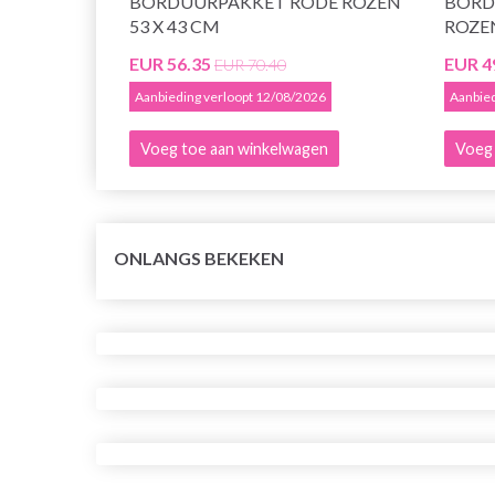
BORDUURPAKKET RODE ROZEN
BORD
53 X 43 CM
ROZEN
EUR 56.35
EUR 4
EUR 70.40
Aanbieding verloopt 12/08/2026
Aanbied
Voeg toe aan winkelwagen
Voeg 
ONLANGS BEKEKEN