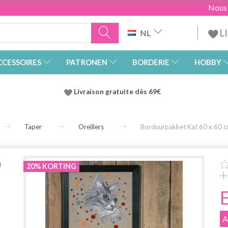
Nous
L
NL
CCESSOIRES
PATRONEN
BORDERIE
HOBBY
Livraison gratuite dès 69€
Taper
Oreillers
Borduurpakket Kat 60 x 60 
0
20% KORTING
A