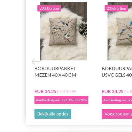
20% korting
20% korting
BORDUURPAKKET
BORDUURPA
MEZEN 40 X 40 CM
IJSVOGELS 4
EUR 34.25
EUR 34.25
EUR 42.85
EUR
Aanbieding verloopt 12/08/2026
Aanbieding verlo
Bekijk alle opties
Voeg toe aan 