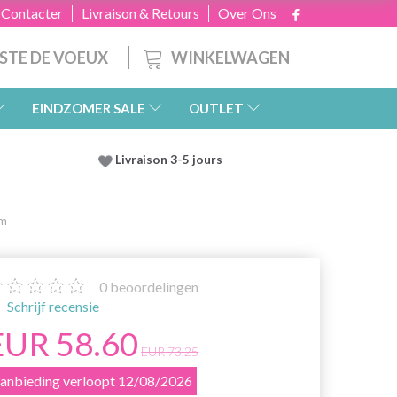
 Contacter
Livraison & Retours
Over Ons
WINKELWAGEN
ISTE DE VOEUX
EINDZOMER SALE
OUTLET
Livraison 3-5 jours
cm
0
beoordelingen
Schrijf recensie
EUR 58.60
EUR 73.25
anbieding verloopt 12/08/2026