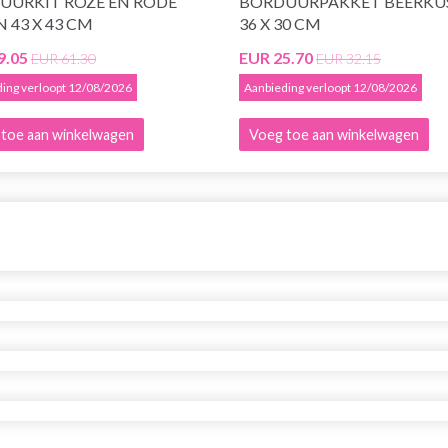
UURKIT ROZE EN RODE
BORDUURPAKKET BEERKU
 43 X 43 CM
36 X 30 CM
9.05
EUR 25.70
EUR 61.30
EUR 32.15
ing verloopt 12/08/2026
Aanbieding verloopt 12/08/2026
toe aan winkelwagen
Voeg toe aan winkelwagen