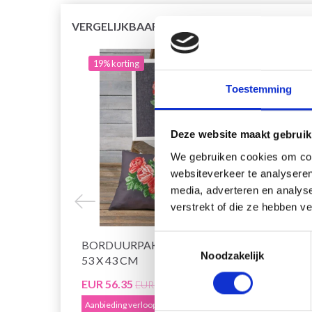
VERGELIJKBAAR MET DIT
19% korting
19% 
Toestemming
Deze website maakt gebruik
We gebruiken cookies om cont
websiteverkeer te analyseren
media, adverteren en analys
verstrekt of die ze hebben v
Toestemmingsselectie
BORDUURPAKKET RODE ROZEN
BORD
Noodzakelijk
53 X 43 CM
ROZEN
EUR 56.35
EUR 4
EUR 70.40
Aanbieding verloopt 12/08/2026
Aanbied