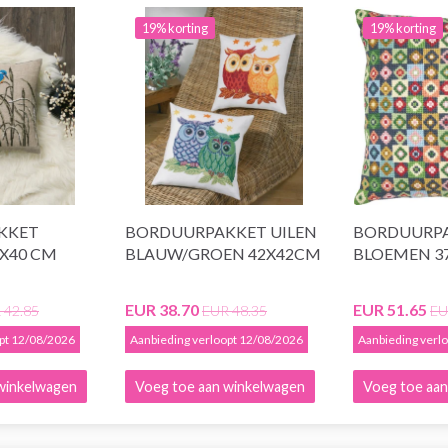
19% korting
19% korting
KKET
BORDUURPAKKET UILEN
BORDUURP
0X40 CM
BLAUW/GROEN 42X42CM
BLOEMEN 37
EUR 38.70
EUR 51.65
 42.85
EUR 48.35
EU
opt 12/08/2026
Aanbieding verloopt 12/08/2026
Aanbieding verl
winkelwagen
Voeg toe aan winkelwagen
Voeg toe aan