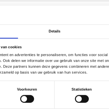
korting
20% korting
Details
 van cookies
ent en advertenties te personaliseren, om functies voor social
. Ook delen we informatie over uw gebruik van onze site met on
e. Deze partners kunnen deze gegevens combineren met andere i
erzameld op basis van uw gebruik van hun services.
UURKIT ROZE EN RODE
BORDUURPAKKET BEERKU
Voorkeuren
Statistieken
 43 X 43 CM
36 X 30 CM
9.05
EUR 25.70
EUR 61.30
EUR 32.15
ing verloopt 12/08/2026
Aanbieding verloopt 12/08/2026