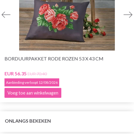
BORDUURPAKKET RODE ROZEN 53 X 43 CM
EUR 56.35
EUR 70.40
Aanbieding verloopt 12/08/2026
Voeg toe aan winkelwagen
ONLANGS BEKEKEN