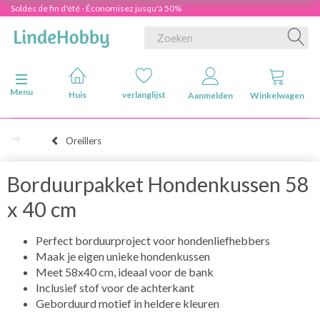
Soldes de fin d'été - Économisez jusqu'à 50%
Navigatie in-/uitschakelen
Menu
Huis
verlanglijst
Aanmelden
Winkelwagen
Oreillers
Borduurpakket Hondenkussen 58
x 40 cm
Perfect borduurproject voor hondenliefhebbers
Maak je eigen unieke hondenkussen
Meet 58x40 cm, ideaal voor de bank
Inclusief stof voor de achterkant
Geborduurd motief in heldere kleuren