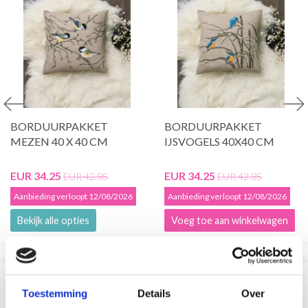
BORDUURPAKKET
BORDUURPAKKET
MEZEN 40 X 40 CM
IJSVOGELS 40X40 CM
EUR 34.25
EUR 34.25
EUR 42.85
EUR 42.85
Aanbieding verloopt 12/08/2026
Aanbieding verloopt 12/08/2026
Bekijk alle opties
Voeg toe aan winkelwagen
VERGELIJKBAAR MET DIT
Toestemming
Details
Over