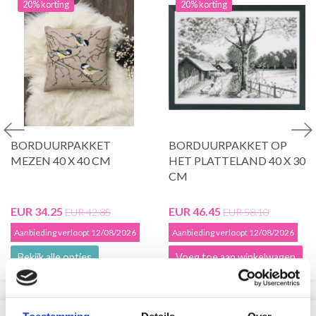
20% korting
20% korting
BORDUURPAKKET
BORDUURPAKKET OP
MEZEN 40 X 40 CM
HET PLATTELAND 40 X 30
CM
EUR 34.25
EUR 46.45
EUR 42.85
EUR 58.10
Aanbieding verloopt 12/08/2026
Aanbieding verloopt 12/08/2026
Bekijk alle opties
Voeg toe aan winkelwagen