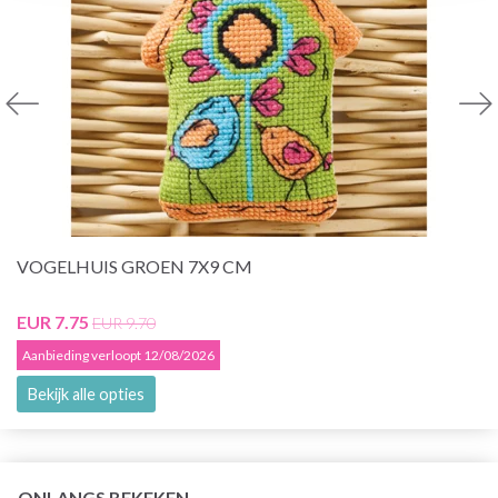
VOGELHUIS GROEN 7X9 CM
EUR 7.75
EUR 9.70
Aanbieding verloopt 12/08/2026
Bekijk alle opties
ONLANGS BEKEKEN