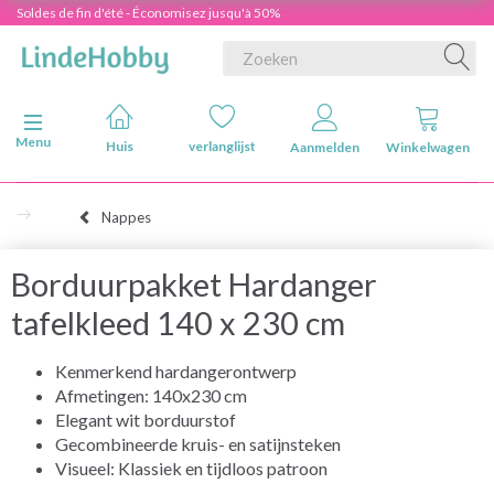
Soldes de fin d'été - Économisez jusqu'à 50%
Navigatie in-/uitschakelen
Menu
Huis
verlanglijst
Aanmelden
Winkelwagen
Nappes
Borduurpakket Hardanger
tafelkleed 140 x 230 cm
Kenmerkend hardangerontwerp
Afmetingen: 140x230 cm
Elegant wit borduurstof
Gecombineerde kruis- en satijnsteken
Visueel: Klassiek en tijdloos patroon