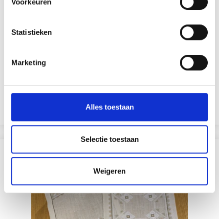
Voorkeuren
Statistieken
BORDUURPAKKET BEIGE / WIT 37 X 37 CM
Marketing
EUR 24.55
EUR 30.65
Aanbieding verloopt 12/08/2026
Alles toestaan
Voeg toe aan winkelwagen
Selectie toestaan
ANDEREN KOCHTEN OOK
Weigeren
19% korting