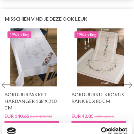
MISSCHIEN VIND JE DEZE OOK LEUK
19% korting
19% korting
BORDUURPAKKET
BORDUURKIT KROKUS
HARDANGER 138 X 210
RANK 80 X 80 CM
CM
EUR 140.65
EUR 42.05
EUR 175.80
EUR 52.55
Aanbieding verloopt 12/08/2026
Aanbieding verloopt 12/08/2026