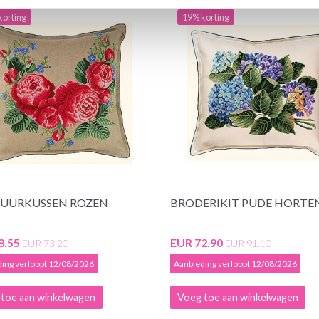
korting
19% korting
UURKUSSEN ROZEN
BRODERIKIT PUDE HORTE
8.55
EUR 72.90
EUR 73.20
EUR 91.10
ing verloopt 12/08/2026
Aanbieding verloopt 12/08/2026
toe aan winkelwagen
Voeg toe aan winkelwagen