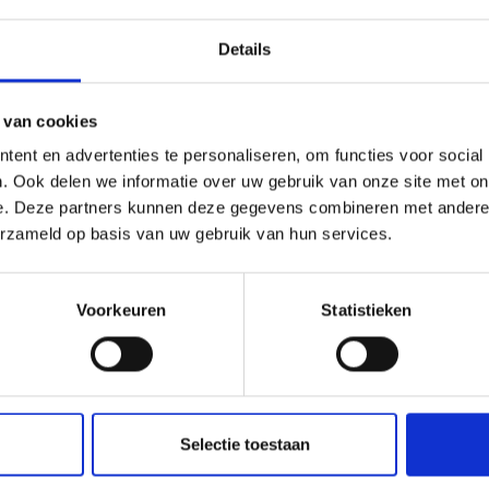
Details
 van cookies
ent en advertenties te personaliseren, om functies voor social
. Ook delen we informatie over uw gebruik van onze site met on
UURKUSSEN ROZEN
BRODERIKIT PUDE HORTE
e. Deze partners kunnen deze gegevens combineren met andere i
erzameld op basis van uw gebruik van hun services.
8.55
EUR 72.90
EUR 73.20
EUR 91.10
ing verloopt 12/08/2026
Aanbieding verloopt 12/08/2026
Voorkeuren
Statistieken
toe aan winkelwagen
Voeg toe aan winkelwagen
Selectie toestaan