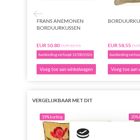
FRANS ANEMONEN
BORDUURKU
BORDUURKUSSEN
EUR 50.80
EUR 58.55
EUR 63.55
EUR
Aanbieding verloopt 12/08/2026
Aanbieding verlo
Voeg toe aan winkelwagen
Voeg toe aan 
VERGELIJKBAAR MET DIT
19% korting
20% 