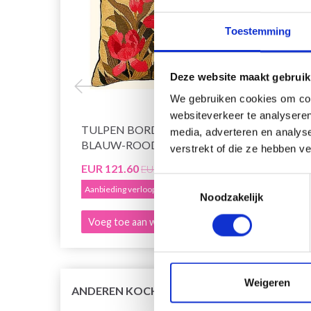
Toestemming
Deze website maakt gebruik
We gebruiken cookies om cont
websiteverkeer te analyseren
TULPEN BORDUURKUSSEN
BORD
media, adverteren en analys
BLAUW-ROOD
verstrekt of die ze hebben v
EUR 121.60
EUR 5
EUR 151.99
Toestemmingsselectie
Aanbieding verloopt 12/08/2026
Aanbied
Noodzakelijk
Voeg toe aan winkelwagen
Voeg 
Weigeren
ANDEREN KOCHTEN OOK