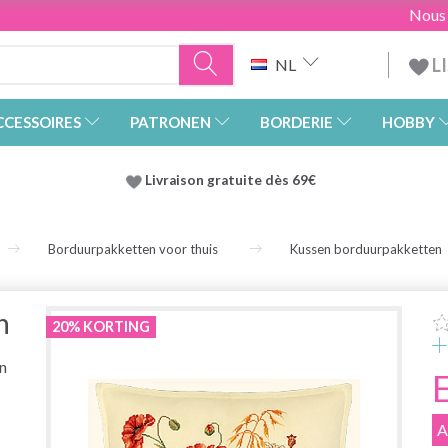
Nous
L
NL
CCESSOIRES
PATRONEN
BORDERIE
HOBBY
Livraison gratuite dès 69€
Borduurpakketten voor thuis
Kussen borduurpakketten
n
20% KORTING
n
A