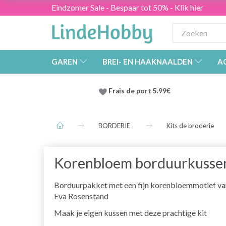
Eindzomer Sale - Bespaar tot 50% - Klik hier
GAREN
BREI- EN HAAKNAALDEN
A
Frais de port 5.99€
BORDERIE
Kits de broderie
Korenbloem borduurkusse
Borduurpakket met een fijn korenbloemmotief va
Eva Rosenstand
Maak je eigen kussen met deze prachtige kit