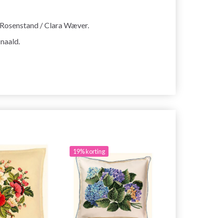
a Rosenstand / Clara Wæver.
naald.
19% korting
20% korting