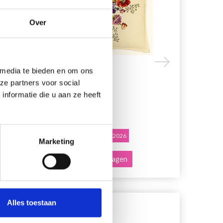
Over
 media te bieden en om ons
ze partners voor social
NSIA
FRANS ANEMONEN
BORDUURPA
nformatie die u aan ze heeft
BORDUURKUSSEN
EUR 50.80
EUR 52.95
EUR 63.55
E
Aanbieding verloopt 12/08/2026
Aanbieding ver
Marketing
Voeg toe aan winkelwagen
Voeg toe a
Alles toestaan