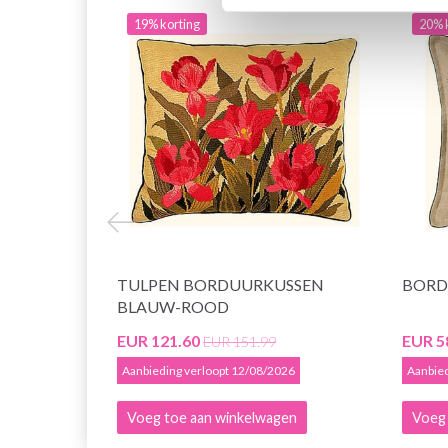
19% korting
20% 
TULPEN BORDUURKUSSEN
BORD
BLAUW-ROOD
EUR 121.60
EUR 5
EUR 151.99
Aanbieding verloopt 12/08/2026
Aanbied
Voeg toe aan winkelwagen
Voeg 