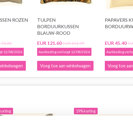
SSEN ROZEN
TULPEN
PAPAVERS K
BORDUURKUSSEN
BORDUURW
BLAUW-ROOD
EUR 121.60
EUR 45.40
 73.20
EUR 151.99
EU
opt 12/08/2026
Aanbieding verloopt 12/08/2026
Aanbieding verl
winkelwagen
Voeg toe aan winkelwagen
Voeg toe aan
korting
19% korting