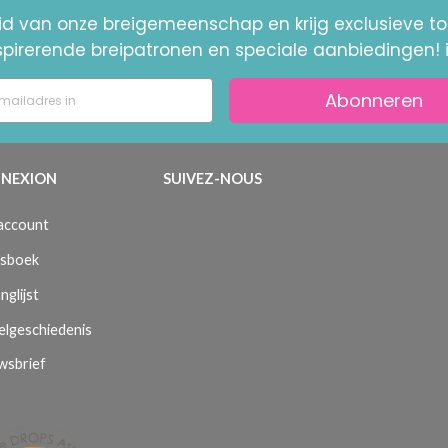
id van onze breigemeenschap en krijg exclusieve 
nspirerende breipatronen en speciale aanbiedingen! 
Abonneren
NEXION
SUIVEZ-NOUS
 account
sboek
nglijst
elgeschiedenis
wsbrief