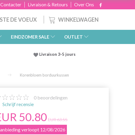
 Contacter
Livraison & Retours
Over Ons
WINKELWAGEN
ISTE DE VOEUX
EINDZOMER SALE
OUTLET
Livraison 3-5 jours
Korenbloem borduurkussen
0
beoordelingen
Schrijf recensie
EUR 50.80
EUR 63.55
anbieding verloopt 12/08/2026