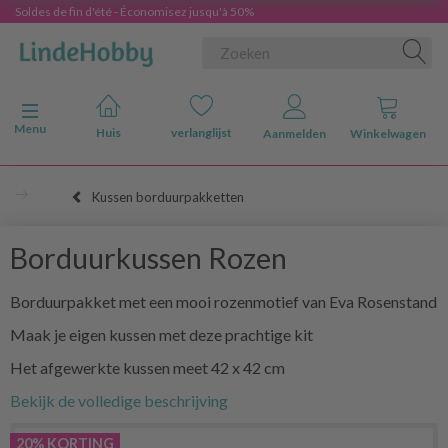
Soldes de fin d'été - Économisez jusqu'à 50%
Navigatie in-/uitschakelen
Menu
Huis
verlanglijst
Aanmelden
Winkelwagen
Kussen borduurpakketten
Borduurkussen Rozen
Borduurpakket met een mooi rozenmotief van Eva Rosenstand
Maak je eigen kussen met deze prachtige kit
Het afgewerkte kussen meet 42 x 42 cm
Bekijk de volledige beschrijving
20% KORTING