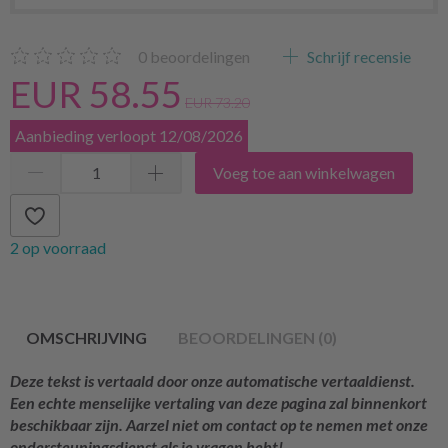
0
beoordelingen
Schrijf recensie
EUR 58.55
EUR 73.20
Aanbieding verloopt 12/08/2026
Voeg toe aan winkelwagen
2 op voorraad
OMSCHRIJVING
BEOORDELINGEN (0)
Deze tekst is vertaald door onze automatische vertaaldienst.
Een echte menselijke vertaling van deze pagina zal binnenkort
beschikbaar zijn. Aarzel niet om contact op te nemen met onze
ondersteuningsdienst als je vragen hebt!