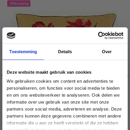
19% korting
Toestemming
Details
Over
Deze website maakt gebruik van cookies
We gebruiken cookies om content en advertenties te
personaliseren, om functies voor social media te bieden
en om ons websiteverkeer te analyseren. Ook delen we
informatie over uw gebruik van onze site met onze
partners voor social media, adverteren en analyse. Deze
Économisez jusqu'à 50 %
partners kunnen deze gegevens combineren met andere
TULPEN BORDUURKUSSEN BLAUW-ROOD
informatie die u aan ze heeft verstrekt of die ze hebben
Soyez le premier à connaître nos soldes et
EUR 121.60
EUR 151.99
verzameld op basis van uw gebruik van hun services.