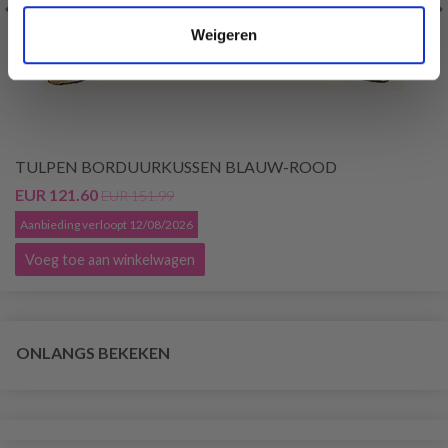
Weigeren
TULPEN BORDUURKUSSEN BLAUW-ROOD
EUR 121.60
EUR 151.99
Aanbieding verloopt 12/08/2026
Voeg toe aan winkelwagen
ONLANGS BEKEKEN