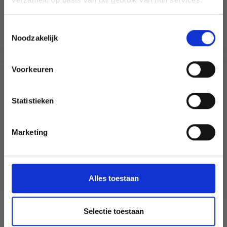
offres limitées en vous inscrivant à notre
Aanbieding verloopt 12/08/2026
newsletter gratuite !
Toestemmingsselectie
Voeg toe aan winkelwagen
Noodzakelijk
Voorkeuren
Oui, inscrivez-moi !
ANDEREN KOCHTEN OOK
Statistieken
19% korting
Non, merci
Marketing
Wil je liever nieuws ontvangen over onze
aanbiedingen en kortingen in het
Nederlands?
Ja, graag!
Alles toestaan
Selectie toestaan