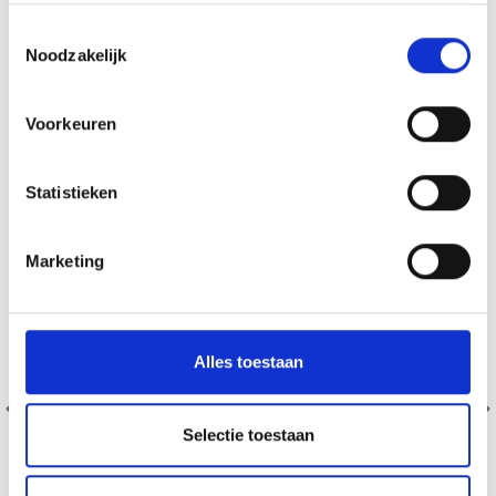
ANDEREN KOCHTEN OOK
Toestemmingsselectie
Noodzakelijk
38% korting
Voorkeuren
Statistieken
Marketing
Alles toestaan
Selectie toestaan