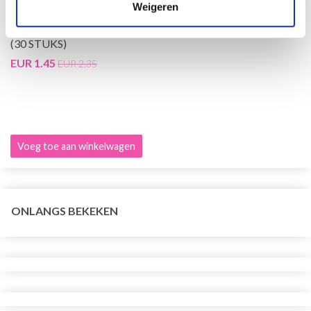
Weigeren
KNITPRO MIO STEKENMARKEERDERS, OPEN RINGEN
(30 STUKS)
EUR 1.45
EUR 2.35
Voeg toe aan winkelwagen
ONLANGS BEKEKEN