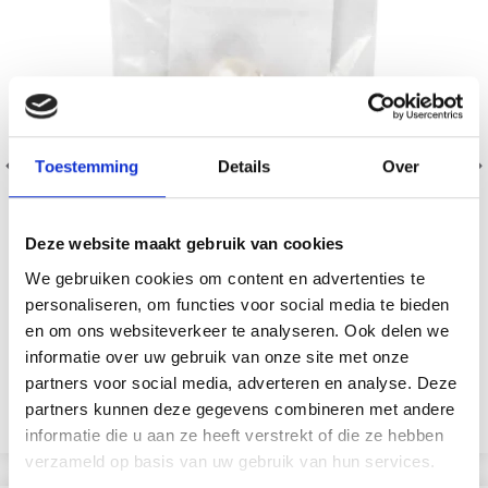
Toestemming
Details
Over
Deze website maakt gebruik van cookies
We gebruiken cookies om content en advertenties te
personaliseren, om functies voor social media te bieden
en om ons websiteverkeer te analyseren. Ook delen we
ZOETWATERPARELS 9-11 MM, 10 ST.
informatie over uw gebruik van onze site met onze
partners voor social media, adverteren en analyse. Deze
EUR 3.90
EUR 5.55
partners kunnen deze gegevens combineren met andere
Bekijk alle opties
informatie die u aan ze heeft verstrekt of die ze hebben
verzameld op basis van uw gebruik van hun services.