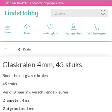
Soldes de fin d'été - Économisez jusqu'à 50%
Navigatie in-/uitschakelen
Menu
Huis
verlanglijst
Aanmelden
Winkelwagen
Kralen
Glaskralen 4mm, 45 stuks
Ronde helderglazen kralen
45 stuks
Verkrijgbaar in 6 verschillende kleuren
Diameter:
4 mm
Gatgrootte:
1 mm