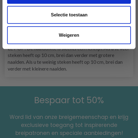
DROPS
KABELNAALD
.
De techniek
MAGIC LOOP
kan gebruikt worden – u heeft
dan alleen een rondbreinaald van 80 cm nodig in elke maat.
Selectie toestaan
STEKENVERHOUDING
:
17 steken in de breedte en 22 naalden in de hoogte
Weigeren
met
tricotsteek
en 2 draden op
naald
5 mm = 10 x 10 cm.
LET OP! De naalddikte is slechts een richtlijn. Als u te veel
steken heeft op 10 cm, brei dan verder met grotere
naalden. Als u te weinig steken heeft op 10 cm, brei dan
verder met kleinere naalden.
Bespaar tot 50%
Word lid van onze breigemeenschap en krijg
exclusieve toegang tot inspirerende
breipatronen en speciale aanbiedingen!