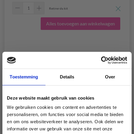
Retirer du kit
Alles toevoegen aan winkelwagen
50-8 Creamy Comfort Sweater
by DROPS Design
Toestemming
Details
Over
DROPS Children 50-8
#creamycomfortsweater
DROPS Design: Patroon z-055-bn
Deze website maakt gebruik van cookies
Garengroep
A + A of C
We gebruiken cookies om content en advertenties te
-------------------------------------------------------
personaliseren, om functies voor social media te bieden
en om ons websiteverkeer te analyseren. Ook delen we
MATEN:
informatie over uw gebruik van onze site met onze
Hoogte van het kind in cm: