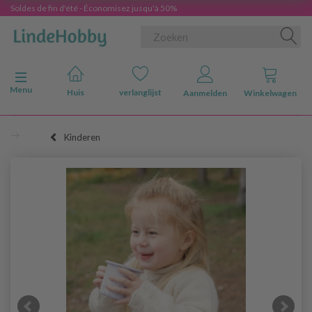
Soldes de fin d'été - Économisez jusqu'à 50%
Navigatie in-/uitschakelen
Menu
Huis
verlanglijst
Aanmelden
Winkelwagen
Kinderen