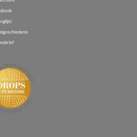
sboek
nglijst
elgeschiedenis
wsbrief