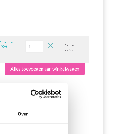
Op voorraad
Retirer
(40+)
du kit
Alles toevoegen aan winkelwagen
Over