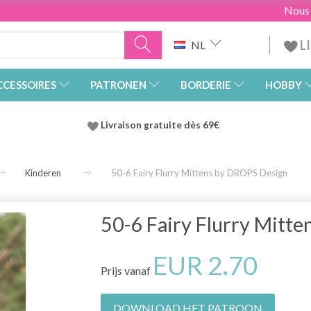
Nous
L
NL
CCESSOIRES
PATRONEN
BORDERIE
HOBBY
Livraison gratuite dès 69€
Kinderen
50-6 Fairy Flurry Mittens by DROPS Design
50-6 Fairy Flurry Mitt
EUR 2.70
Prijs vanaf
DOWNLOAD HET PATROON