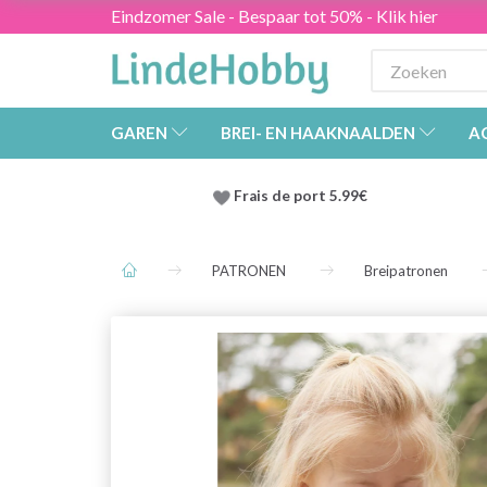
Eindzomer Sale - Bespaar tot 50% - Klik hier
GAREN
BREI- EN HAAKNAALDEN
A
Frais de port 5.99€
PATRONEN
Breipatronen