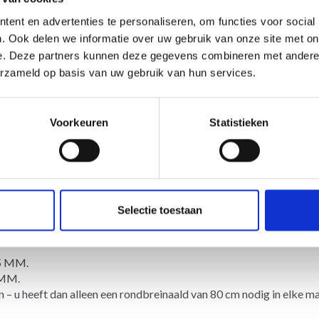
ent en advertenties te personaliseren, om functies voor social
-----
. Ook delen we informatie over uw gebruik van onze site met on
e. Deze partners kunnen deze gegevens combineren met andere i
erzameld op basis van uw gebruik van hun services.
46/152 - 158/164
Voorkeuren
Statistieken
8-19-20-21-23-24-25 cm.
rengroep B)
Selectie toestaan
nhagel
5 MM.
MM.
– u heeft dan alleen een
rondbreinaald
van 80 cm nodig in elke ma