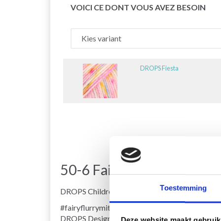
VOICI CE DONT VOUS AVEZ BESOIN
DROPS Fiesta
50-6 Fairy Flurry Mitten
Toestemming
DROPS Children 50-6
#fairyflurrymittens
DROPS Design: Patroon fs-011-bn
Deze website maakt gebruik