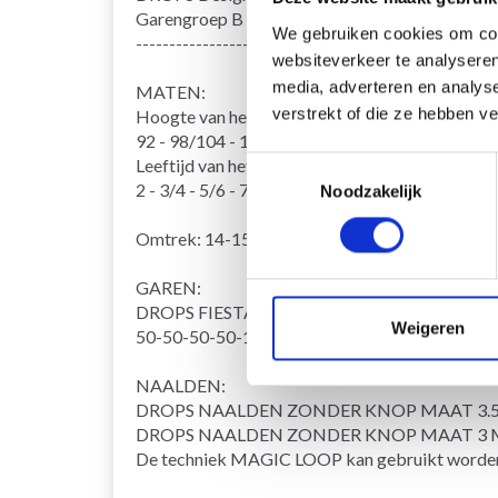
Garengroep
B
We gebruiken cookies om cont
------------------------------------------------------
websiteverkeer te analyseren
media, adverteren en analys
MATEN:
verstrekt of die ze hebben v
Hoogte van het kind in cm:
92 - 98/104 - 110/116 - 122/128 - 134/140 - 1
Leeftijd van het kind:
Toestemmingsselectie
2 - 3/4 - 5/6 - 7/8 - 9/10 - 11/12 - 13/14 jaar
Noodzakelijk
Omtrek: 14-15-15-16-17-18-19 cm. Lengte: 1
GAREN:
DROPS FIESTA van garnstudio (behoort tot ga
Weigeren
50-50-50-50-100-100-100 g kleur 14, Vruchte
NAALDEN:
DROPS NAALDEN ZONDER KNOP MAAT 3.
DROPS NAALDEN ZONDER KNOP MAAT 3 
De techniek
MAGIC LOOP
kan gebruikt worden 