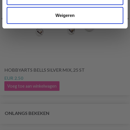
Weigeren
HOBBYARTS BELLS SILVER MIX, 25 ST
EUR 2.50
Voeg toe aan winkelwagen
ONLANGS BEKEKEN