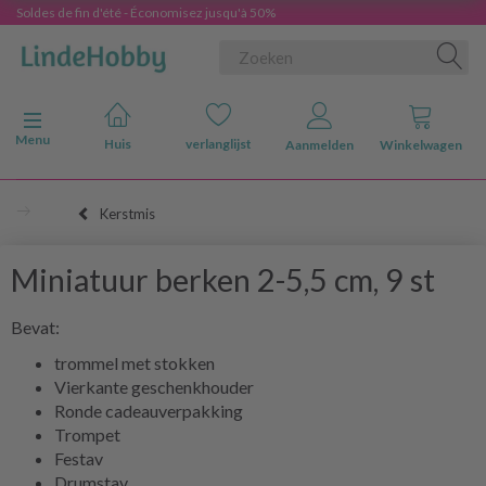
Soldes de fin d'été - Économisez jusqu'à 50%
Navigatie in-/uitschakelen
Menu
Huis
verlanglijst
Aanmelden
Winkelwagen
Kerstmis
Miniatuur berken 2-5,5 cm, 9 st
Bevat:
trommel met stokken
Vierkante geschenkhouder
Ronde cadeauverpakking
Trompet
Festav
Drumstav