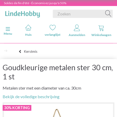
Soldes de fin d'été - Économisez jusqu'à 50%
Navigatie in-/uitschakelen
Menu
Huis
verlanglijst
Aanmelden
Winkelwagen
Kerstmis
Goudkleurige metalen ster 30 cm,
1 st
Metalen ster met een diameter van ca. 30cm
Bekijk de volledige beschrijving
30% KORTING