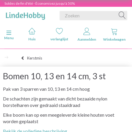
Soldes de fin d'été - Économisez jusqu'à 50%
Navigatie in-/uitschakelen
Menu
Huis
verlanglijst
Aanmelden
Winkelwagen
Kerstmis
Bomen 10, 13 en 14 cm, 3 st
Pak van 3 sparren van 10, 13 en 14 cm hoog
De schachten zijn gemaakt van dicht bezaaide nylon
borstelharen over gedraaid staaldraad
Elke boom kan op een meegeleverde kleine houten voet
worden geplaatst
Bekijk de volledige beschrijving