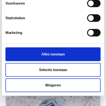
Voorkeuren
Statistieken
DROPS KID SILK
Marketing
75% Laine / 25% Nylon
EUR 3.55
EUR 5.05
Aanbieding verloopt 31/08/2026
Alles toestaan
Bekijk alle opties
Selectie toestaan
ANDEREN KOCHTEN OOK
Weigeren