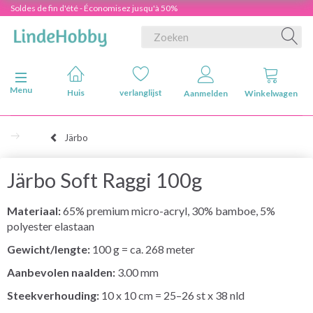
Soldes de fin d'été - Économisez jusqu'à 50%
Navigatie in-/uitschakelen
Menu
Huis
verlanglijst
Aanmelden
Winkelwagen
Järbo
Järbo Soft Raggi 100g
Materiaal:
65% premium micro-acryl, 30% bamboe, 5%
polyester elastaan
Gewicht/lengte:
100 g = ca. 268 meter
Aanbevolen naalden:
3.00 mm
Steekverhouding:
10 x 10 cm = 25–26 st x 38 nld