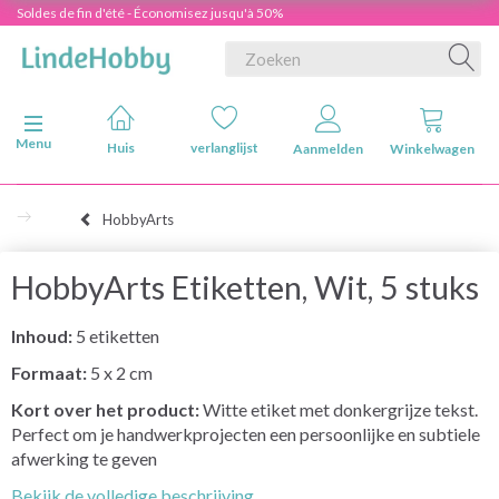
Soldes de fin d'été - Économisez jusqu'à 50%
Navigatie in-/uitschakelen
Menu
Huis
verlanglijst
Aanmelden
Winkelwagen
HobbyArts
HobbyArts Etiketten, Wit, 5 stuks
Inhoud:
5 etiketten
Formaat:
5 x 2 cm
Kort over het product:
Witte etiket met donkergrijze tekst.
Perfect om je handwerkprojecten een persoonlijke en subtiele
afwerking te geven
Bekijk de volledige beschrijving