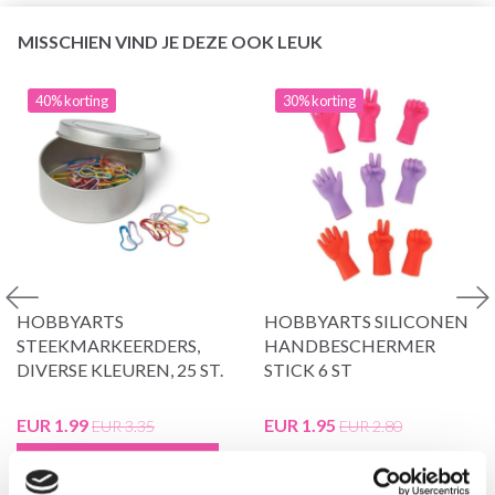
MISSCHIEN VIND JE DEZE OOK LEUK
40% korting
30% korting
HOBBYARTS
HOBBYARTS SILICONEN
STEEKMARKEERDERS,
HANDBESCHERMER
DIVERSE KLEUREN, 25 ST.
STICK 6 ST
EUR 1.99
EUR 1.95
EUR 3.35
EUR 2.80
Aanbieding verloopt 31/08/2026