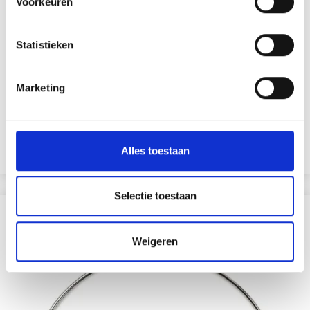
Voorkeuren
Statistieken
HOBBYARTS METALEN RING, ZILVER, 7–30 CM, 1 STUK
Marketing
EUR 0.95
EUR 1.60
Aanbieding verloopt 31/08/2026
Alles toestaan
Bekijk alle opties
Selectie toestaan
ANDEREN KOCHTEN OOK
Weigeren
40% korting