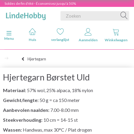
Soldes de fin d'été - Économisez jusqu'à 50%
Navigatie in-/uitschakelen
Menu
Huis
verlanglijst
Aanmelden
Winkelwagen
Hjertegarn
Hjertegarn Børstet Uld
Materiaal:
57% wol, 25% alpaca, 18% nylon
Gewicht/lengte:
50 g = ca 150 meter
Aanbevolen naalden:
7.00-8.00 mm
Steekverhouding:
10 cm = 14-15 st
Wassen:
Handwas, max 30°C / Plat drogen