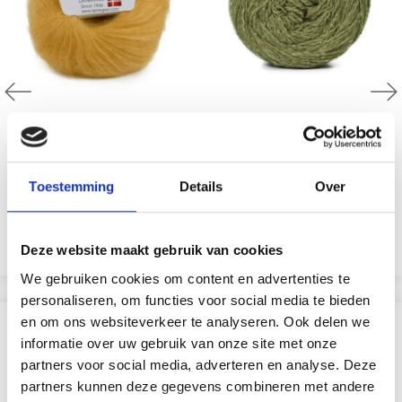
HJERTEGARN SILK KID
HJERTEGARN WOL ZIJDE
MOHAIR
72% Mohair / 28% Soie
75% Laine / 20% Polyamide
EUR 8.99
/ 5% Cachemire
Toestemming
Details
Over
EUR 4.95
Bekijk alle opties
Bekijk alle opties
Deze website maakt gebruik van cookies
We gebruiken cookies om content en advertenties te
personaliseren, om functies voor social media te bieden
en om ons websiteverkeer te analyseren. Ook delen we
VERGELIJKBAAR MET DIT
informatie over uw gebruik van onze site met onze
partners voor social media, adverteren en analyse. Deze
29% korting
partners kunnen deze gegevens combineren met andere