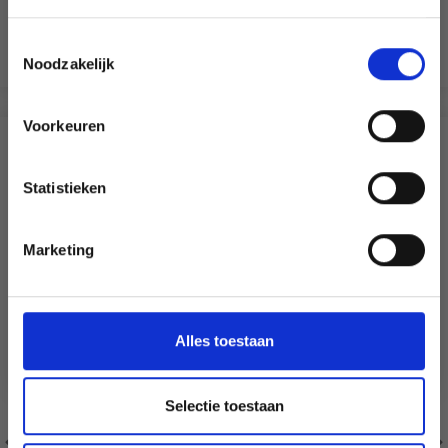
offres limitées en vous inscrivant à notre
EUR 10.93
newsletter gratuite !
EUR 13.85
Toestemmingsselectie
Voeg toe aan winkelwagen
Noodzakelijk
Voorkeuren
Oui, inscrivez-moi !
ANDEREN KOCHTEN OOK
Statistieken
Non, merci
Marketing
Wil je liever nieuws ontvangen over onze
aanbiedingen en kortingen in het
Nederlands?
Ja, graag!
Alles toestaan
Selectie toestaan