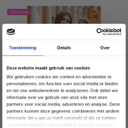
21% korting
Toestemming
Details
Over
Deze website maakt gebruik van cookies
We gebruiken cookies om content en advertenties te
personaliseren, om functies voor social media te bieden
en om ons websiteverkeer te analyseren. Ook delen we
informatie over uw gebruik van onze site met onze
partners voor social media, adverteren en analyse. Deze
Économisez jusqu'à 50 %
partners kunnen deze gegevens combineren met andere
informatie die u aan ze heeft verstrekt of die ze hebben
Soyez le premier à connaître nos soldes et
verzameld op basis van uw gebruik van hun services.
203-21 PARFUM D'AUTOMNE PAR DROPS DESIGN