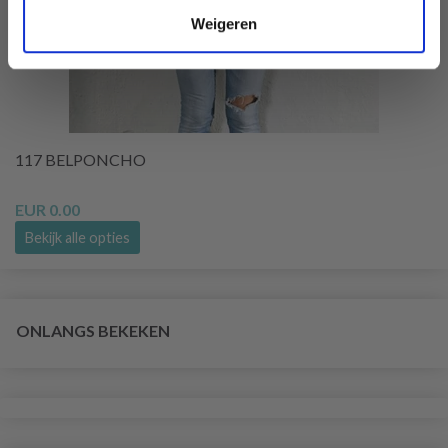
Weigeren
117 BELPONCHO
EUR 0.00
Bekijk alle opties
ONLANGS BEKEKEN