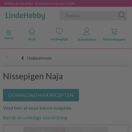
Soldes de fin d'été - Économisez jusqu'à 50%
Navigatie in-/uitschakelen
Menu
Huis
verlanglijst
Aanmelden
Winkelwagen
Haakpatronen
Nissepigen Naja
DOWNLOAD HIER RECEPTEN
Vind hier al onze kerstrecepten.
Bekijk de volledige beschrijving