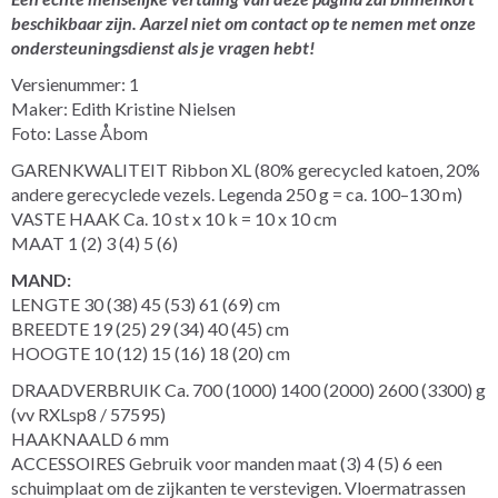
beschikbaar zijn. Aarzel niet om contact op te nemen met onze
ondersteuningsdienst als je vragen hebt!
Versienummer: 1
Maker: Edith Kristine Nielsen
Foto: Lasse Åbom
GARENKWALITEIT Ribbon XL (80% gerecycled katoen, 20%
andere gerecyclede vezels. Legenda 250 g = ca. 100–130 m)
VASTE HAAK Ca. 10 st x 10 k = 10 x 10 cm
MAAT 1 (2) 3 (4) 5 (6)
MAND:
LENGTE 30 (38) 45 (53) 61 (69) cm
BREEDTE 19 (25) 29 (34) 40 (45) cm
HOOGTE 10 (12) 15 (16) 18 (20) cm
DRAADVERBRUIK Ca. 700 (1000) 1400 (2000) 2600 (3300) g
(vv RXLsp8 / 57595)
HAAKNAALD 6 mm
ACCESSOIRES Gebruik voor manden maat (3) 4 (5) 6 een
schuimplaat om de zijkanten te verstevigen. Vloermatrassen