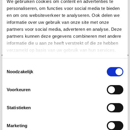
We gebruiken cookies om content en advertenties te
personaliseren, om functies voor social media te bieden
en om ons websiteverkeer te analyseren. Ook delen we
informatie over uw gebruik van onze site met onze
partners voor social media, adverteren en analyse. Deze
partners kunnen deze gegevens combineren met andere
informatie die u aan ze heeft verstrekt of die ze hebben
verzameld op basis van uw gebruik van hun services.
Toestemmingsselectie
Noodzakelijk
Voorkeuren
203-21 PARFUM D'AUTOMNE PAR DROPS DESIGN
Statistieken
EUR 10.93
EUR 13.85
Voeg toe aan winkelwagen
Marketing