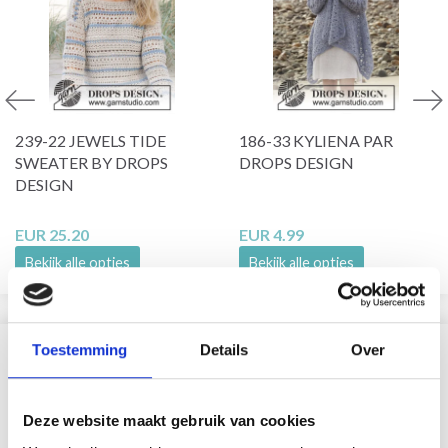
239-22 JEWELS TIDE
186-33 KYLIENA PAR
SWEATER BY DROPS
DROPS DESIGN
DESIGN
EUR 25.20
EUR 4.99
Bekijk alle opties
Bekijk alle opties
Toestemming
Details
Over
VERGELIJKBAAR MET DIT
21% korting
Deze website maakt gebruik van cookies