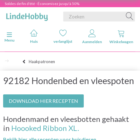
Soldes de fin d'été - Économisez jusqu'à 50%
Navigatie in-/uitschakelen
Menu
Huis
verlanglijst
Aanmelden
Winkelwagen
Haakpatronen
92182 Hondenbed en vleespoten
DOWNLOAD HIER RECEPTEN
Hondenmand en vleesbotten gehaakt
in
Hoooked Ribbon XL.
Bekijk hier alle recepten voor huisdieren.