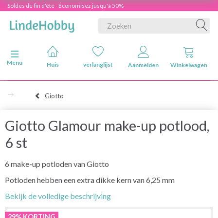
Soldes de fin d'été - Économisez jusqu'à 50%
Navigatie in-/uitschakelen
Menu
Huis
verlanglijst
Aanmelden
Winkelwagen
Giotto
Giotto Glamour make-up potlood,
6 st
6 make-up potloden van Giotto
Potloden hebben een extra dikke kern van 6,25 mm
Bekijk de volledige beschrijving
29% KORTING