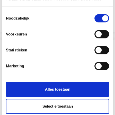
GIOTTO COLORS 3.0 KLEURPOTLODEN, 24 STUKS
Toestemmingsselectie
EUR 7.70
EUR 10.99
Noodzakelijk
Voeg toe aan winkelwagen
Voorkeuren
ANDEREN KOCHTEN OOK
Statistieken
29% korting
Marketing
Alles toestaan
Selectie toestaan