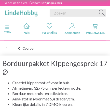
Soldes de fin d'été - Économisez jusqu'à 50%
Navigatie in-/uitschakelen
Menu
Huis
verlanglijst
Aanmelden
Winkelwagen
Courbe
Borduurpakket Kippengesprek 17
Ø
Creatief kippenmotief voor in huis.
Afmetingen: 32x75 cm, perfecte grootte.
Borduur met kruis- en stiksteken.
Aida-stof in ivoor met 5,4 draden/cm.
Kleurrijke details in 7 DMC-kleuren.