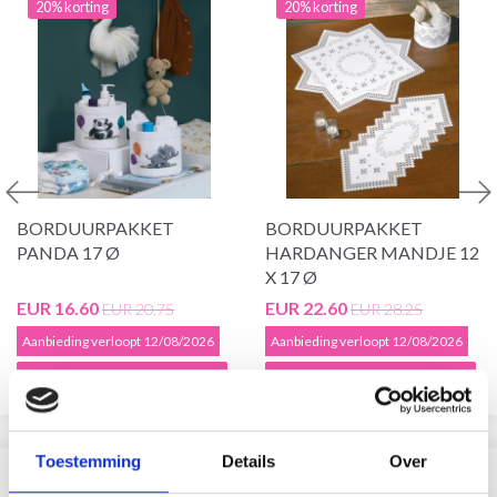
20% korting
20% korting
BORDUURPAKKET
BORDUURPAKKET
PANDA 17 Ø
HARDANGER MANDJE 12
X 17 Ø
EUR 16.60
EUR 22.60
EUR 20.75
EUR 28.25
Aanbieding verloopt 12/08/2026
Aanbieding verloopt 12/08/2026
Voeg toe aan winkelwagen
Voeg toe aan winkelwagen
Toestemming
Details
Over
VERGELIJKBAAR MET DIT