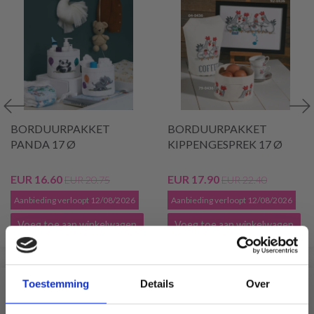
BORDUURPAKKET
BORDUURPAKKET
PANDA 17 Ø
KIPPENGESPREK 17 Ø
EUR 16.60
EUR 17.90
EUR 20.75
EUR 22.40
Aanbieding verloopt 12/08/2026
Aanbieding verloopt 12/08/2026
Voeg toe aan winkelwagen
Voeg toe aan winkelwagen
Toestemming
Details
Over
VERGELIJKBAAR MET DIT