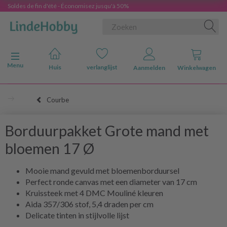
Soldes de fin d'été - Économisez jusqu'à 50%
Navigatie in-/uitschakelen
Menu
Huis
verlanglijst
Aanmelden
Winkelwagen
Courbe
Borduurpakket Grote mand met
bloemen 17 Ø
Mooie mand gevuld met bloemenborduursel
Perfect ronde canvas met een diameter van 17 cm
Kruissteek met 4 DMC Mouliné kleuren
Aida 357/306 stof, 5,4 draden per cm
Delicate tinten in stijlvolle lijst