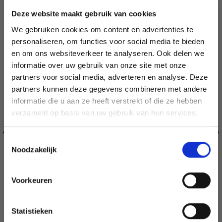
20% korting
Deze website maakt gebruik van cookies
We gebruiken cookies om content en advertenties te
personaliseren, om functies voor social media te bieden
en om ons websiteverkeer te analyseren. Ook delen we
informatie over uw gebruik van onze site met onze
partners voor social media, adverteren en analyse. Deze
Économisez jusqu'à 50 %
partners kunnen deze gegevens combineren met andere
informatie die u aan ze heeft verstrekt of die ze hebben
Soyez le premier à connaître nos soldes et
verzameld op basis van uw gebruik van hun services.
offres limitées en vous inscrivant à notre
newsletter gratuite !
Toestemmingsselectie
Noodzakelijk
Voorkeuren
Oui, inscrivez-moi !
BORDUURPAKKET KIPPENGESPREK 17 Ø
Statistieken
Non, merci