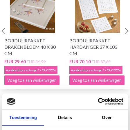
BORDUURPAKKET
BORDUURPAKKET
DRAKENBLOEM 40 X 80
HARDANGER 37 X 103
CM
CM
EUR 29.60
EUR 70.10
EUR 36.99
EUR 87.65
Aanbieding verloopt 12/08/2026
Aanbieding verloopt 12/08/2026
Voeg toe aan winkelwagen
Voeg toe aan winkelwagen
VERGELIJKBAAR MET DIT
Toestemming
Details
Over
19% korting