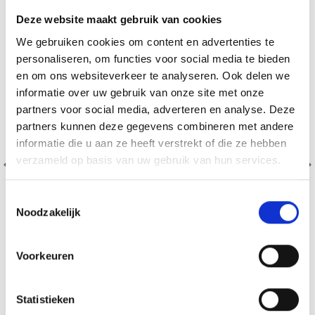
Deze website maakt gebruik van cookies
We gebruiken cookies om content en advertenties te
personaliseren, om functies voor social media te bieden
en om ons websiteverkeer te analyseren. Ook delen we
informatie over uw gebruik van onze site met onze
partners voor social media, adverteren en analyse. Deze
partners kunnen deze gegevens combineren met andere
informatie die u aan ze heeft verstrekt of die ze hebben
verzameld op basis van uw gebruik van hun services.
Toestemmingsselectie
Noodzakelijk
Voorkeuren
BORDUURPAKKET DRAKENBLOEM 40 X 80 CM
Statistieken
EUR 29.60
EUR 36.99