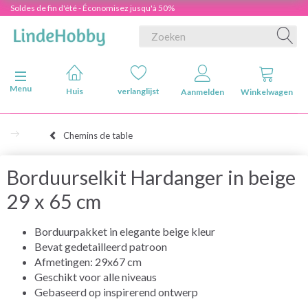
Soldes de fin d'été - Économisez jusqu'à 50%
Navigatie in-/uitschakelen
Menu
Huis
verlanglijst
Aanmelden
Winkelwagen
Chemins de table
Borduurselkit Hardanger in beige
29 x 65 cm
Borduurpakket in elegante beige kleur
Bevat gedetailleerd patroon
Afmetingen: 29x67 cm
Geschikt voor alle niveaus
Gebaseerd op inspirerend ontwerp