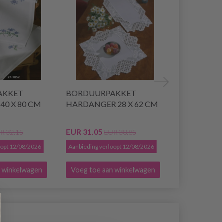
AKKET
BORDUURPAKKET
BORDUUR
40 X 80 CM
HARDANGER 28 X 62 CM
HARDANGE
106 CM
EUR 31.05
EUR 50.65
R 32.15
EUR 38.85
E
oopt 12/08/2026
Aanbieding verloopt 12/08/2026
Aanbieding ver
 winkelwagen
Voeg toe aan winkelwagen
Voeg toe a