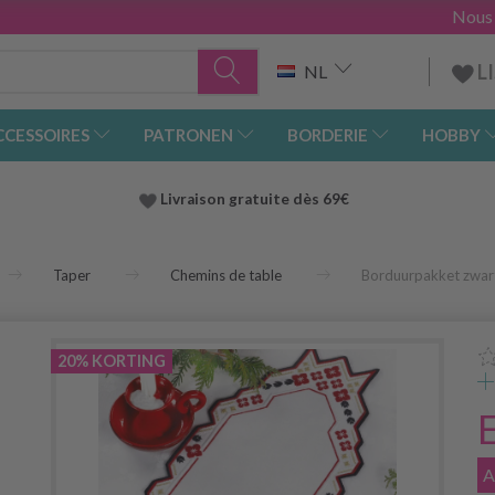
Nous
L
NL
CCESSOIRES
PATRONEN
BORDERIE
HOBBY
Livraison gratuite dès 69€
Taper
Chemins de table
Borduurpakket zwart
e
20% KORTING
A