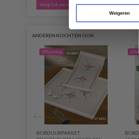
Voeg toe aan winkelwagen
Voeg 
Weigeren
ANDEREN KOCHTEN OOK
19% korting
20% 
BORDUURPAKKET
BORD