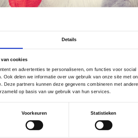
korting
19% korting
Économisez jusqu'à 50 %
Details
Soyez le premier à connaître nos soldes et
 van cookies
offres limitées en vous inscrivant à notre
ent en advertenties te personaliseren, om functies voor social
newsletter gratuite !
. Ook delen we informatie over uw gebruik van onze site met on
e. Deze partners kunnen deze gegevens combineren met andere i
erzameld op basis van uw gebruik van hun services.
UURPAKKET LIMONE 25 X
BORDUURPAKKET
M
KLOKBLOEMEN 40 X 80 CM
Oui, inscrivez-moi !
Voorkeuren
Statistieken
4.90
EUR 22.50
EUR 31.15
EUR 28.10
ing verloopt 12/08/2026
Aanbieding verloopt 12/08/2026
Non, merci