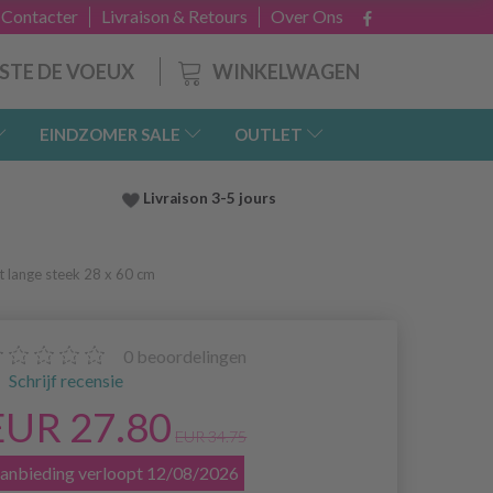
 Contacter
Livraison & Retours
Over Ons
WINKELWAGEN
ISTE DE VOEUX
EINDZOMER SALE
OUTLET
Livraison 3-5 jours
 lange steek 28 x 60 cm
0
beoordelingen
Schrijf recensie
EUR 27.80
EUR 34.75
anbieding verloopt 12/08/2026