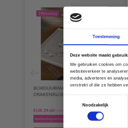
19% korting
20% 
Toestemming
Deze website maakt gebruik
We gebruiken cookies om cont
websiteverkeer te analyseren
media, adverteren en analys
verstrekt of die ze hebben v
BORDUURPAKKET
BORD
DRAKENBLOEM 40 X 80 CM
61 C
Toestemmingsselectie
Noodzakelijk
EUR 29.60
EUR 2
EUR 36.99
Aanbieding verloopt 12/08/2026
Aanbied