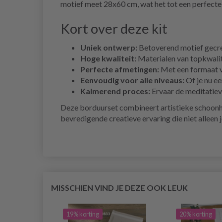
motief meet 28x60 cm, wat het tot een perfecte 
Kort over deze kit
Uniek ontwerp:
Betoverend motief gecre
Hoge kwaliteit:
Materialen van topkwalit
Perfecte afmetingen:
Met een formaat va
Eenvoudig voor alle niveaus:
Of je nu ee
Kalmerend proces:
Ervaar de meditatiev
Deze borduurset combineert artistieke schoonhe
bevredigende creatieve ervaring die niet alleen j
MISSCHIEN VIND JE DEZE OOK LEUK
19% korting
20% korting