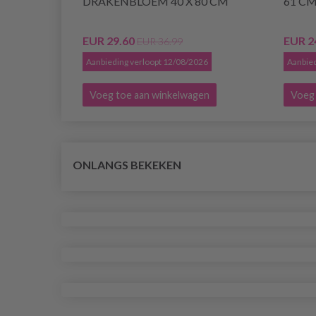
DRAKENBLOEM 40 X 80 CM
61 C
EUR 29.60
EUR 2
EUR 36.99
Aanbieding verloopt 12/08/2026
Aanbied
Voeg toe aan winkelwagen
Voeg 
ONLANGS BEKEKEN