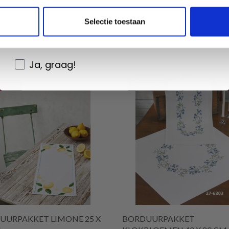
toe aan winkelwagen
Voeg toe aan winkelwagen
Wil je liever nieuws ontvangen over onze
Selectie toestaan
aanbiedingen en kortingen in het
Nederlands?
Ja, graag!
korting
19% korting
UURPAKKET LIMONE 25 X
BORDUURPAKKET