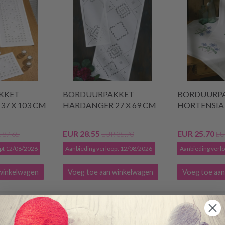
KKET
BORDUURPAKKET
BORDUURP
7 X 103 CM
HARDANGER 27 X 69 CM
HORTENSIA 
EUR 28.55
EUR 25.70
 87.65
EUR 35.70
EU
opt 12/08/2026
Aanbieding verloopt 12/08/2026
Aanbieding verl
winkelwagen
Voeg toe aan winkelwagen
Voeg toe aan