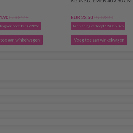
M
KLOKBLOEMEN 40 X 80 CM
4.90
EUR 22.50
EUR 31.15
EUR 28.10
ing verloopt 12/08/2026
Aanbieding verloopt 12/08/2026
toe aan winkelwagen
Voeg toe aan winkelwagen