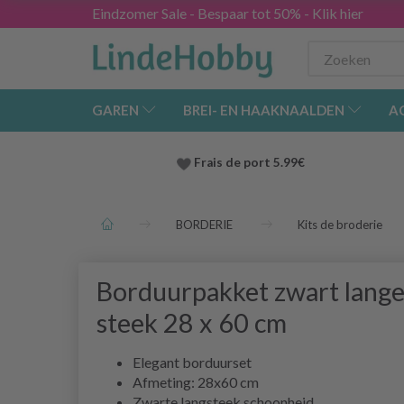
Eindzomer Sale - Bespaar tot 50% - Klik hier
GAREN
BREI- EN HAAKNAALDEN
A
Frais de port 5.99€
BORDERIE
Kits de broderie
Borduurpakket zwart lang
steek 28 x 60 cm
Elegant borduurset
Afmeting: 28x60 cm
Zwarte langsteek schoonheid