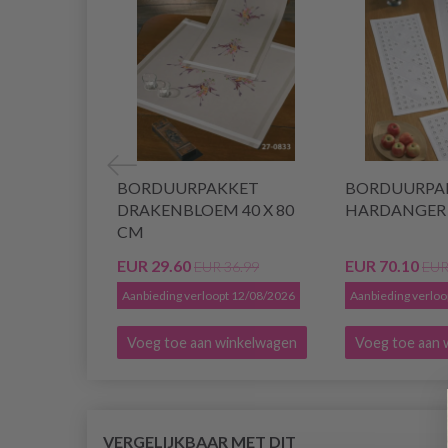
BORDUURPAKKET
BORDUURPA
DRAKENBLOEM 40 X 80
HARDANGER 3
CM
EUR 29.60
EUR 70.10
EUR 36.99
EUR
Aanbieding verloopt 12/08/2026
Aanbieding verlo
Voeg toe aan winkelwagen
Voeg toe aan 
VERGELIJKBAAR MET DIT