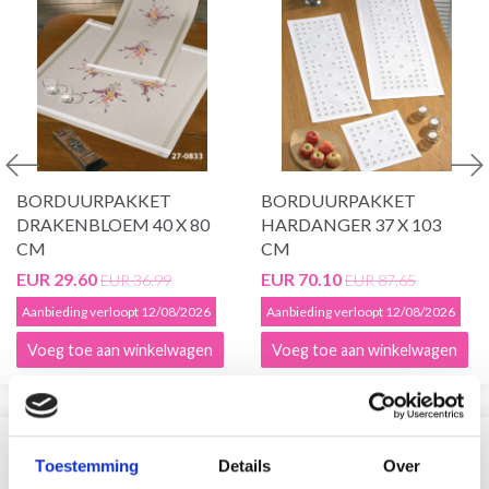
BORDUURPAKKET
BORDUURPAKKET
DRAKENBLOEM 40 X 80
HARDANGER 37 X 103
CM
CM
EUR 29.60
EUR 70.10
EUR 36.99
EUR 87.65
Aanbieding verloopt 12/08/2026
Aanbieding verloopt 12/08/2026
Voeg toe aan winkelwagen
Voeg toe aan winkelwagen
VERGELIJKBAAR MET DIT
Toestemming
Details
Over