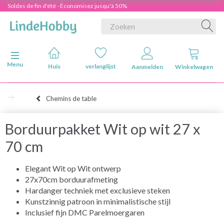
Soldes de fin d'été - Économisez jusqu'à 50%
Navigatie in-/uitschakelen
Menu
Huis
verlanglijst
Aanmelden
Winkelwagen
Chemins de table
Borduurpakket Wit op wit 27 x
70 cm
Elegant Wit op Wit ontwerp
27x70cm borduurafmeting
Hardanger techniek met exclusieve steken
Kunstzinnig patroon in minimalistische stijl
Inclusief fijn DMC Parelmoergaren