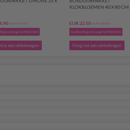
UURPAKKET LIMONE 25 X
BORDUURPAKKET
M
KLOKBLOEMEN 40 X 80 CM
4.90
EUR 22.50
EUR 31.15
EUR 28.10
ing verloopt 12/08/2026
Aanbieding verloopt 12/08/2026
toe aan winkelwagen
Voeg toe aan winkelwagen