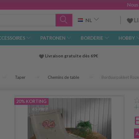
Nous
L
NL
CCESSOIRES
PATRONEN
BORDERIE
HOBBY
Livraison gratuite dès 69€
Taper
Chemins de table
Borduurpakket Roze
20% KORTING
A