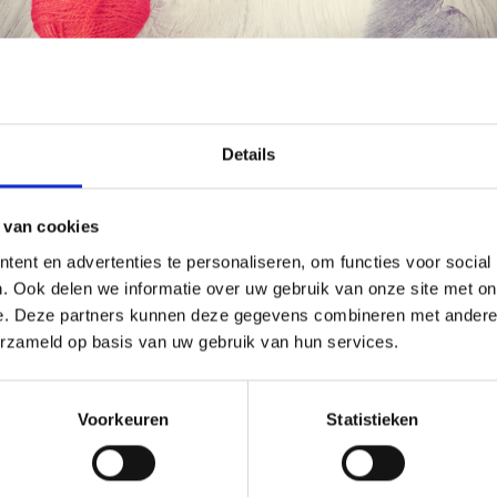
korting
19% korting
Économisez jusqu'à 50 %
Details
Soyez le premier à connaître nos soldes et
 van cookies
offres limitées en vous inscrivant à notre
ent en advertenties te personaliseren, om functies voor social
newsletter gratuite !
. Ook delen we informatie over uw gebruik van onze site met on
e. Deze partners kunnen deze gegevens combineren met andere i
erzameld op basis van uw gebruik van hun services.
UURPAKKET LIMONE 25 X
BORDUURPAKKET
M
KLOKBLOEMEN 40 X 80 CM
Oui, inscrivez-moi !
Voorkeuren
Statistieken
4.90
EUR 22.50
EUR 31.15
EUR 28.10
Non, merci
ing verloopt 12/08/2026
Aanbieding verloopt 12/08/2026