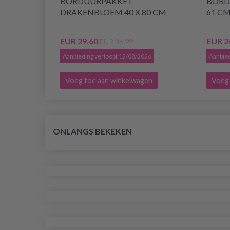
BORDUURPAKKET
BORD
DRAKENBLOEM 40 X 80 CM
61 C
EUR 29.60
EUR 2
EUR 36.99
Aanbieding verloopt 12/08/2026
Aanbied
Voeg toe aan winkelwagen
Voeg 
ONLANGS BEKEKEN