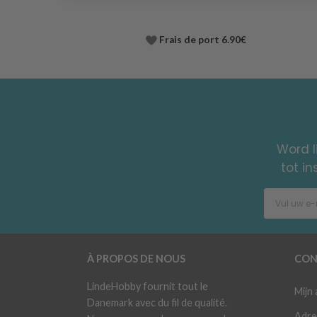
Frais de port 6.90€
Word l
tot i
À PROPOS DE NOUS
CON
LindeHobby fournit tout le
Mijn
Danemark avec du fil de qualité.
Adre