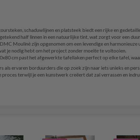
rsteken, schaduwlijnen en platsteek biedt een rijke en gedetaille
ekend half linnen in een natuurlijke tint, wat zorgt voor een duu
 DMC Mouliné zijn opgenomen om een levendige en harmonieuze uit
wat je nodig hebt om het project zonder moeite te voltooien.
80 cm past het afgewerkte tafellaken perfect op elke tafel, waar 
 als ervaren borduurders die op zoek zijn naar iets unieks en pers
ve proces terwijl je een kunstwerk creëert dat zal verrassen en i