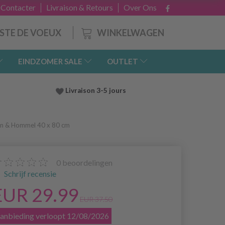
 Contacter
Livraison & Retours
Over Ons
WINKELWAGEN
ISTE DE VOEUX
EINDZOMER SALE
OUTLET
Livraison 3-5 jours
n & Hommel 40 x 80 cm
0
beoordelingen
Schrijf recensie
EUR 29.99
EUR 37.50
anbieding verloopt 12/08/2026