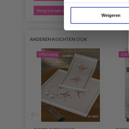
Voeg toe aan winkelwagen
Voeg 
Weigeren
ANDEREN KOCHTEN OOK
19% korting
20% 