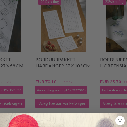
20% korting
20% korting
KKET
BORDUURPAKKET
BORDUURP
7 X 69 CM
HARDANGER 37 X 103 CM
HORTENSIA 
EUR 70.10
EUR 25.70
 35.70
EUR 87.65
EU
opt 12/08/2026
Aanbieding verloopt 12/08/2026
Aanbieding verl
winkelwagen
Voeg toe aan winkelwagen
Voeg toe aan