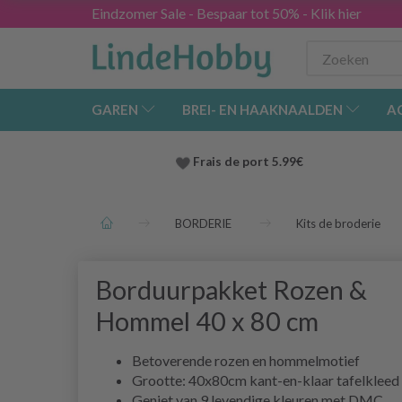
Eindzomer Sale - Bespaar tot 50% - Klik hier
GAREN
BREI- EN HAAKNAALDEN
A
Frais de port 5.99€
BORDERIE
Kits de broderie
Borduurpakket Rozen &
Hommel 40 x 80 cm
Betoverende rozen en hommelmotief
Grootte: 40x80cm kant-en-klaar tafelkleed
Geniet van 9 levendige kleuren met DMC