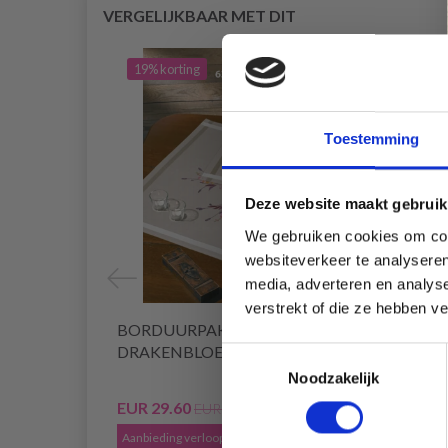
VERGELIJKBAAR MET DIT
19% korting
20% 
Toestemming
Deze website maakt gebruik
We gebruiken cookies om cont
websiteverkeer te analyseren
media, adverteren en analys
verstrekt of die ze hebben v
BORDUURPAKKET
BORD
DRAKENBLOEM 40 X 80 CM
61 C
Toestemmingsselectie
Noodzakelijk
EUR 29.60
EUR 2
EUR 36.99
Aanbieding verloopt 12/08/2026
Aanbied