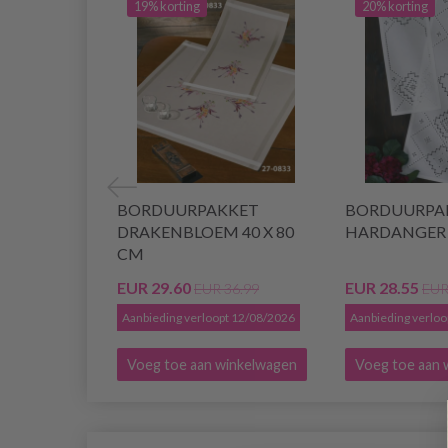
19% korting
20% korting
BORDUURPAKKET
BORDUURPA
DRAKENBLOEM 40 X 80
HARDANGER 2
CM
EUR 29.60
EUR 28.55
EUR 36.99
EUR
Aanbieding verloopt 12/08/2026
Aanbieding verlo
Voeg toe aan winkelwagen
Voeg toe aan 