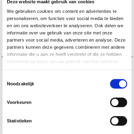
Deze website maakt gebruik van cookies
We gebruiken cookies om content en advertenties te
personaliseren, om functies voor social media te bieden
en om ons websiteverkeer te analyseren. Ook delen we
informatie over uw gebruik van onze site met onze
partners voor social media, adverteren en analyse. Deze
partners kunnen deze gegevens combineren met andere
informatie die u aan ze heeft verstrekt of die ze hebben
verzameld op basis van uw gebruik van hun services.
Toestemmingsselectie
Noodzakelijk
BORDUURPAKKET DRAKENBLOEM 40 X 80 CM
Voorkeuren
EUR 29.60
EUR 36.99
Statistieken
Aanbieding verloopt 12/08/2026