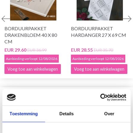
BORDUURPAKKET
BORDUURPAKKET
DRAKENBLOEM 40 X 80
HARDANGER 27 X 69 CM
CM
EUR 29.60
EUR 28.55
EUR 36.99
EUR 35.70
Aanbieding verloopt 12/08/2026
Aanbieding verloopt 12/08/2026
Voeg toe aan winkelwagen
Voeg toe aan winkelwagen
VERGELIJKBAAR MET DIT
19% korting
Toestemming
Details
Over