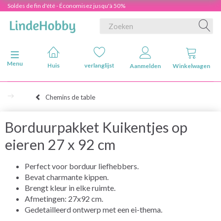
Soldes de fin d'été - Économisez jusqu'à 50%
Navigatie in-/uitschakelen
Menu
Huis
verlanglijst
Aanmelden
Winkelwagen
Chemins de table
Borduurpakket Kuikentjes op
eieren 27 x 92 cm
Perfect voor borduur liefhebbers.
Bevat charmante kippen.
Brengt kleur in elke ruimte.
Afmetingen: 27x92 cm.
Gedetailleerd ontwerp met een ei-thema.