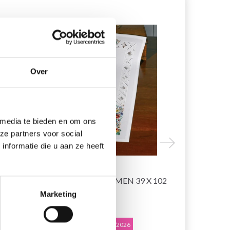
19% korting
19% korting
Over
 media te bieden en om ons
ze partners voor social
nformatie die u aan ze heeft
BORDUURPAKKET
BORDUURP
HARDANGER/BLOEMEN 39 X 102
ROOD 80 X
CM
Marketing
EUR 51.65
EUR 49.05
EUR 64.55
E
Aanbieding verloopt 12/08/2026
Aanbieding ver