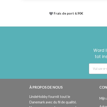
Frais de port 6.90€
Word l
tot i
À PROPOS DE NOUS
CON
LindeHobby fournit tout le
Mijn
Danemark avec du fil de qualité.
Adre