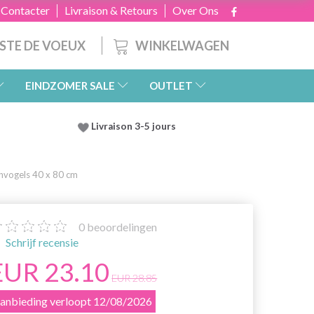
 Contacter
Livraison & Retours
Over Ons
WINKELWAGEN
ISTE DE VOEUX
EINDZOMER SALE
OUTLET
Livraison 3-5 jours
nvogels 40 x 80 cm
0
beoordelingen
Schrijf recensie
EUR 23.10
EUR 28.85
anbieding verloopt 12/08/2026