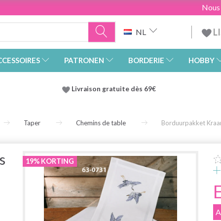
Nous
L
NL
CCESSOIRES
PATRONEN
BORDERIE
HOBBY
Livraison gratuite dès 69€
Taper
Chemins de table
Borduurpakket Kraa
s
19% KORTING
A