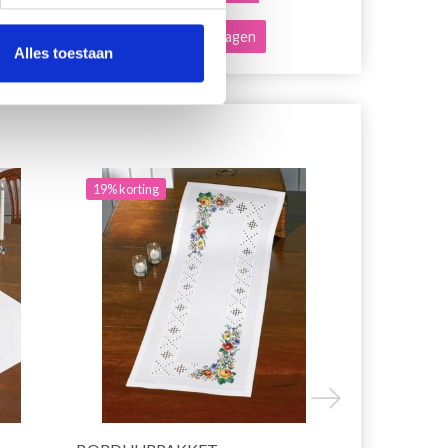
Voeg toe aan winkelwagen
Voeg toe a
Alles toestaan
19% korting
19% korting