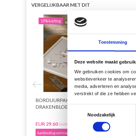
VERGELIJKBAAR MET DIT
19% korting
20% 
Toestemming
Deze website maakt gebruik
We gebruiken cookies om cont
websiteverkeer te analyseren
media, adverteren en analys
verstrekt of die ze hebben v
BORDUURPAKKET
BORD
DRAKENBLOEM 40 X 80 CM
61 C
Toestemmingsselectie
Noodzakelijk
EUR 29.60
EUR 2
EUR 36.99
Aanbieding verloopt 12/08/2026
Aanbied