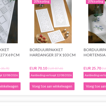
20% korting
20% korting
KKET
BORDUURPAKKET
BORDUURP
7 X 69 CM
HARDANGER 37 X 103 CM
HORTENSIA 
EUR 70.10
EUR 25.70
 35.70
EUR 87.65
EU
opt 12/08/2026
Aanbieding verloopt 12/08/2026
Aanbieding verl
winkelwagen
Voeg toe aan winkelwagen
Voeg toe aan