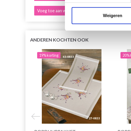
Voeg toe aan winkelwagen
Voeg 
Weigeren
ANDEREN KOCHTEN OOK
19% korting
20% 