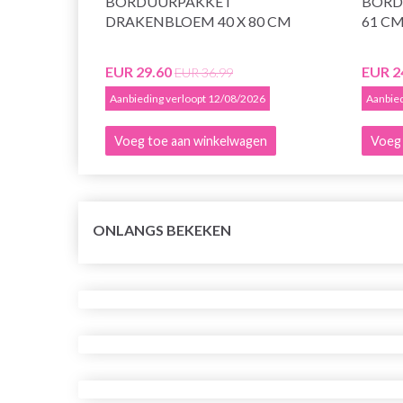
BORDUURPAKKET
BORD
DRAKENBLOEM 40 X 80 CM
61 C
EUR 29.60
EUR 2
EUR 36.99
Aanbieding verloopt 12/08/2026
Aanbied
Voeg toe aan winkelwagen
Voeg 
ONLANGS BEKEKEN