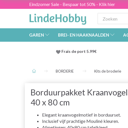
Eindzomer Sale - Bespaar tot 50% - Klik hier
GAREN
BREI- EN HAAKNAALDEN
A
Frais de port 5.99€
BORDERIE
Kits de broderie
Borduurpakket Kraanvogel
40 x 80 cm
Elegant kraanvogelmotief in borduurset.
Inclusief vijf prachtige Mouliné kleuren.
Afmetingen: 40x80 cm tafelkleed.