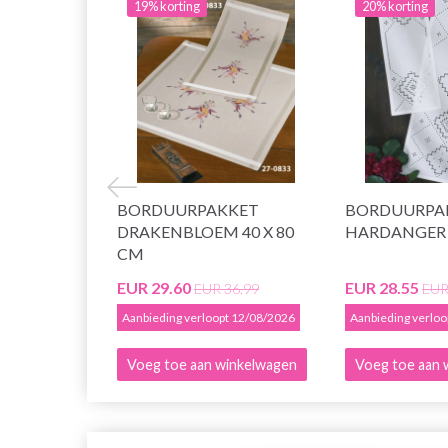
19% korting
20% korting
BORDUURPAKKET
BORDUURPA
DRAKENBLOEM 40 X 80
HARDANGER 2
CM
EUR 29.60
EUR 28.55
EUR 36.99
EUR
Aanbieding verloopt 12/08/2026
Aanbieding verlo
Voeg toe aan winkelwagen
Voeg toe aan 