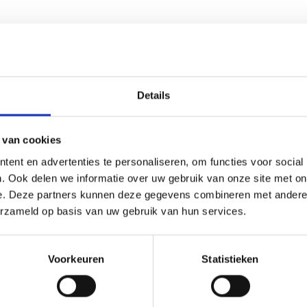
korting
19% korting
Details
Économisez jusqu'à 50 %
 van cookies
Soyez le premier à connaître nos soldes et
offres limitées en vous inscrivant à notre
ent en advertenties te personaliseren, om functies voor social
newsletter gratuite !
. Ook delen we informatie over uw gebruik van onze site met on
e. Deze partners kunnen deze gegevens combineren met andere i
erzameld op basis van uw gebruik van hun services.
UURPAKKET LIMONE 25 X
BORDUURPAKKET
M
KLOKBLOEMEN 40 X 80 CM
Oui, inscrivez-moi !
Voorkeuren
Statistieken
4.90
EUR 22.50
EUR 31.15
EUR 28.10
ing verloopt 12/08/2026
Aanbieding verloopt 12/08/2026
Non, merci