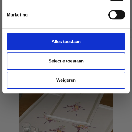
EUR 29.60
Non, merci
EUR 36.99
Aanbieding verloopt 12/08/2026
Marketing
Wil je liever nieuws ontvangen over onze
Voeg toe aan winkelwagen
aanbiedingen en kortingen in het
Nederlands?
Ja, graag!
Alles toestaan
ANDEREN KOCHTEN OOK
Selectie toestaan
19% korting
Weigeren