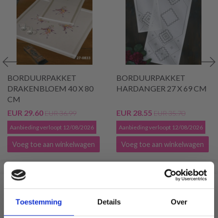
BORDUURPAKKET
BORDUURPAKKET
DRAKENBLOEM 40 X 80
HARDANGER 27 X 69 CM
CM
EUR 29.60
EUR 28.55
EUR 36.99
EUR 35.70
Aanbieding verloopt 12/08/2026
Aanbieding verloopt 12/08/2026
Voeg toe aan winkelwagen
Voeg toe aan winkelwagen
VERGELIJKBAAR MET DIT
Toestemming
Details
Over
19% korting