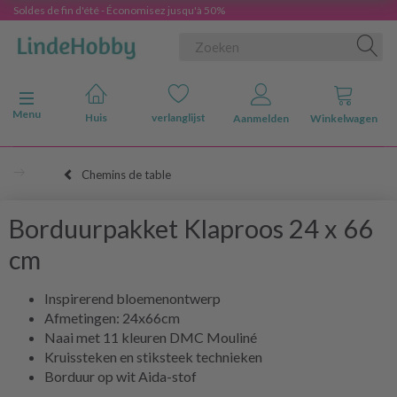
Soldes de fin d'été - Économisez jusqu'à 50%
Navigatie in-/uitschakelen
Menu
Huis
verlanglijst
Aanmelden
Winkelwagen
Chemins de table
Borduurpakket Klaproos 24 x 66
cm
Inspirerend bloemenontwerp
Afmetingen: 24x66cm
Naai met 11 kleuren DMC Mouliné
Kruissteken en stiksteek technieken
Borduur op wit Aida-stof