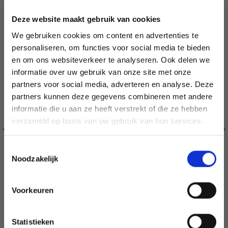
Deze website maakt gebruik van cookies
We gebruiken cookies om content en advertenties te
personaliseren, om functies voor social media te bieden
en om ons websiteverkeer te analyseren. Ook delen we
informatie over uw gebruik van onze site met onze
partners voor social media, adverteren en analyse. Deze
Économisez jusqu'à 50 %
partners kunnen deze gegevens combineren met andere
informatie die u aan ze heeft verstrekt of die ze hebben
Soyez le premier à connaître nos soldes et
verzameld op basis van uw gebruik van hun services.
offres limitées en vous inscrivant à notre
newsletter gratuite !
Toestemmingsselectie
Noodzakelijk
Voorkeuren
Oui, inscrivez-moi !
BORDUURPAKKET DRAKENBLOEM 40 X 80 CM
Statistieken