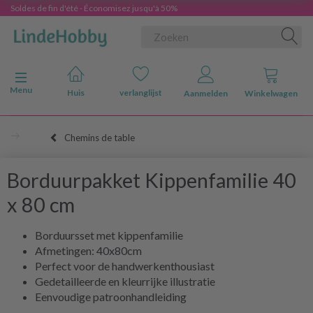
Soldes de fin d'été - Économisez jusqu'à 50%
Navigatie in-/uitschakelen
Menu
Huis
verlanglijst
Aanmelden
Winkelwagen
Chemins de table
Borduurpakket Kippenfamilie 40
x 80 cm
Borduursset met kippenfamilie
Afmetingen: 40x80cm
Perfect voor de handwerkenthousiast
Gedetailleerde en kleurrijke illustratie
Eenvoudige patroonhandleiding