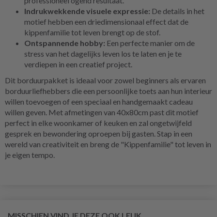
professioneel ogend resultaat.
Indrukwekkende visuele expressie:
De details in het
motief hebben een driedimensionaal effect dat de
kippenfamilie tot leven brengt op de stof.
Ontspannende hobby:
Een perfecte manier om de
stress van het dagelijks leven los te laten en je te
verdiepen in een creatief project.
Dit borduurpakket is ideaal voor zowel beginners als ervaren
borduurliefhebbers die een persoonlijke toets aan hun interieur
willen toevoegen of een speciaal en handgemaakt cadeau
willen geven. Met afmetingen van 40x80cm past dit motief
perfect in elke woonkamer of keuken en zal ongetwijfeld
gesprek en bewondering oproepen bij gasten. Stap in een
wereld van creativiteit en breng de "Kippenfamilie" tot leven in
je eigen tempo.
MISSCHIEN VIND JE DEZE OOK LEUK