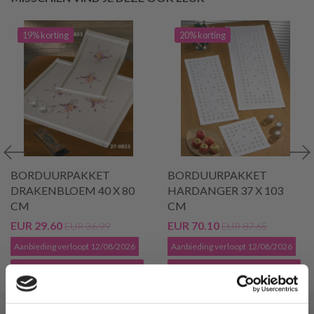
19% korting
20% korting
BORDUURPAKKET
BORDUURPAKKET
DRAKENBLOEM 40 X 80
HARDANGER 37 X 103
CM
CM
EUR 29.60
EUR 70.10
EUR 36.99
EUR 87.65
Aanbieding verloopt 12/08/2026
Aanbieding verloopt 12/08/2026
Voeg toe aan winkelwagen
Voeg toe aan winkelwagen