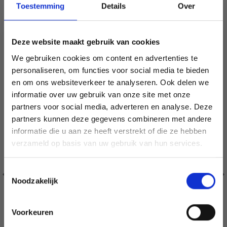
Toestemming
Details
Over
VERGELIJKBAAR MET DIT
Deze website maakt gebruik van cookies
19% korting
We gebruiken cookies om content en advertenties te
personaliseren, om functies voor social media te bieden
en om ons websiteverkeer te analyseren. Ook delen we
informatie over uw gebruik van onze site met onze
partners voor social media, adverteren en analyse. Deze
Économisez jusqu'à 50 %
partners kunnen deze gegevens combineren met andere
informatie die u aan ze heeft verstrekt of die ze hebben
Soyez le premier à connaître nos soldes et
verzameld op basis van uw gebruik van hun services.
offres limitées en vous inscrivant à notre
newsletter gratuite !
Toestemmingsselectie
Noodzakelijk
Voorkeuren
Oui, inscrivez-moi !