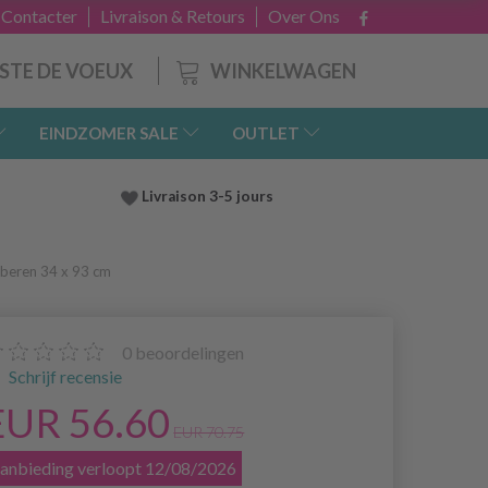
 Contacter
Livraison & Retours
Over Ons
WINKELWAGEN
ISTE DE VOEUX
EINDZOMER SALE
OUTLET
Livraison 3-5 jours
 beren 34 x 93 cm
0
beoordelingen
Schrijf recensie
EUR 56.60
EUR 70.75
anbieding verloopt 12/08/2026