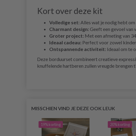
Kort over deze kit
Volledige set:
Alles wat je nodig hebt om 
Charmant design:
Geeft een gevoel van wa
Groter project:
Met een afmeting van 34x
Ideaal cadeau:
Perfect voor zowel kindere
Ontspannende activiteit:
Ideaal om te on
Deze borduurset combineert creatieve expressie
knuffelende hartberen zullen vreugde brengen tij
MISSCHIEN VIND JE DEZE OOK LEUK
19% korting
20% korting