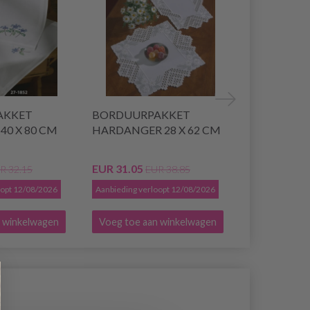
AKKET
BORDUURPAKKET
BORDUUR
40 X 80 CM
HARDANGER 28 X 62 CM
HARDANGE
106 CM
EUR 31.05
EUR 50.65
R 32.15
EUR 38.85
E
oopt 12/08/2026
Aanbieding verloopt 12/08/2026
Aanbieding ver
 winkelwagen
Voeg toe aan winkelwagen
Voeg toe a