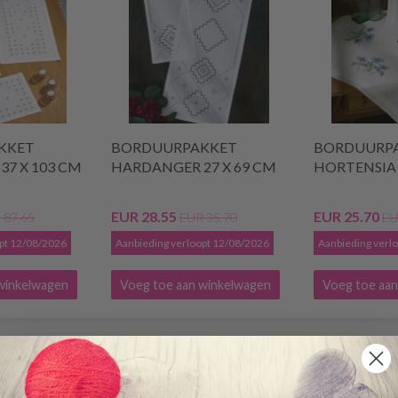
KKET
BORDUURPAKKET
BORDUURP
7 X 103 CM
HARDANGER 27 X 69 CM
HORTENSIA 
EUR 28.55
EUR 25.70
 87.65
EUR 35.70
EU
opt 12/08/2026
Aanbieding verloopt 12/08/2026
Aanbieding verl
winkelwagen
Voeg toe aan winkelwagen
Voeg toe aan