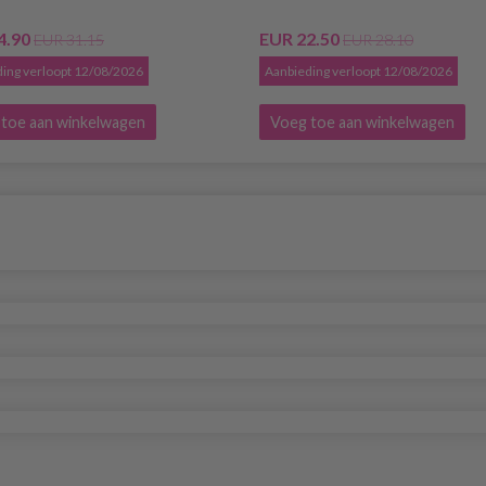
4.90
EUR 22.50
EUR 31.15
EUR 28.10
ing verloopt 12/08/2026
Aanbieding verloopt 12/08/2026
toe aan winkelwagen
Voeg toe aan winkelwagen