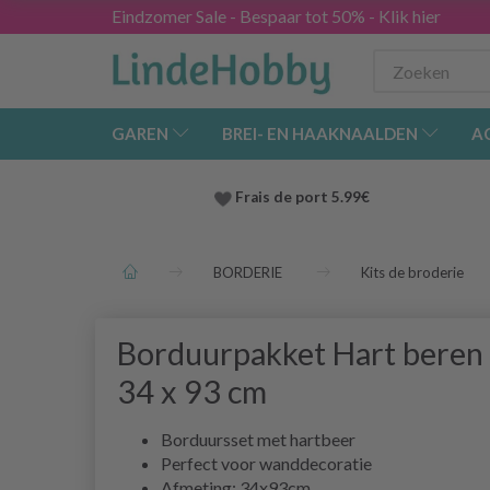
Eindzomer Sale - Bespaar tot 50% - Klik hier
GAREN
BREI- EN HAAKNAALDEN
A
Frais de port 5.99€
BORDERIE
Kits de broderie
Borduurpakket Hart beren
34 x 93 cm
Borduursset met hartbeer
Perfect voor wanddecoratie
Afmeting: 34x93cm