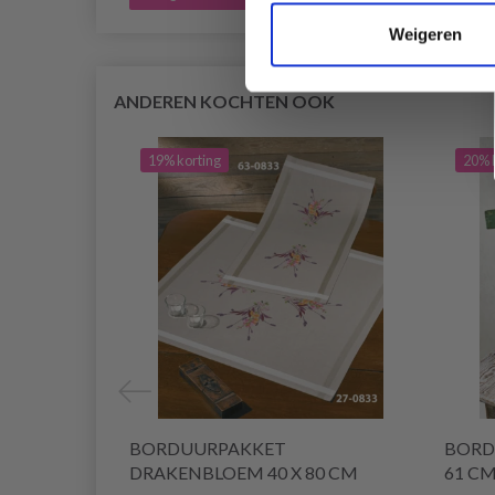
Weigeren
ANDEREN KOCHTEN OOK
19% korting
20% 
BORDUURPAKKET
BORD
DRAKENBLOEM 40 X 80 CM
61 C