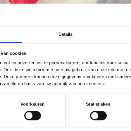
korting
19% korting
Économisez jusqu'à 50 %
Details
Soyez le premier à connaître nos soldes et
 van cookies
offres limitées en vous inscrivant à notre
ent en advertenties te personaliseren, om functies voor social
newsletter gratuite !
. Ook delen we informatie over uw gebruik van onze site met on
e. Deze partners kunnen deze gegevens combineren met andere i
UURPAKKET LIMONE 25 X
BORDUURPAKKET
erzameld op basis van uw gebruik van hun services.
M
KLOKBLOEMEN 40 X 80 CM
Oui, inscrivez-moi !
Voorkeuren
Statistieken
4.90
EUR 22.50
EUR 31.15
EUR 28.10
ing verloopt 12/08/2026
Aanbieding verloopt 12/08/2026
Non, merci
toe aan winkelwagen
Voeg toe aan winkelwagen