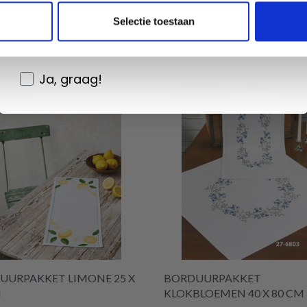
Wil je liever nieuws ontvangen over onze
Selectie toestaan
aanbiedingen en kortingen in het
Nederlands?
Ja, graag!
korting
19% korting
UURPAKKET LIMONE 25 X
BORDUURPAKKET
M
KLOKBLOEMEN 40 X 80 CM