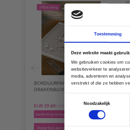
19% korting
20% 
Toestemming
Deze website maakt gebruik
We gebruiken cookies om cont
websiteverkeer te analyseren
media, adverteren en analys
BORDUURPAKKET
BORD
verstrekt of die ze hebben v
DRAKENBLOEM 40 X 80 CM
61 C
Toestemmingsselectie
Noodzakelijk
EUR 29.60
EUR 2
EUR 36.99
Aanbieding verloopt 12/08/2026
Aanbied
Voeg toe aan winkelwagen
Voeg 