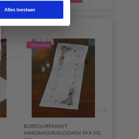
Alles toestaan
19% korting
19% korting
BORDUURPAKKET
BORDUURP
HARDANGER/BLOEMEN 39 X 102
ROOD 80 X