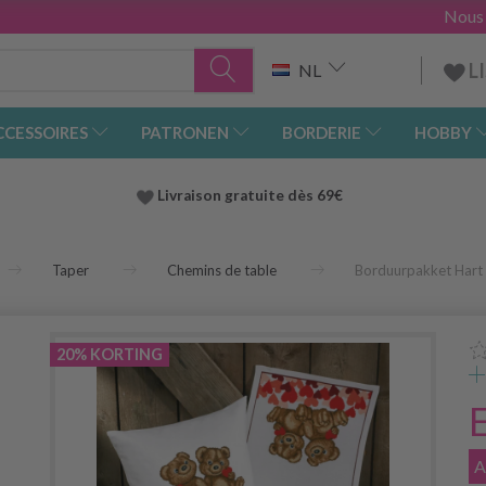
Nous
L
NL
CCESSOIRES
PATRONEN
BORDERIE
HOBBY
Livraison gratuite dès 69€
Taper
Chemins de table
Borduurpakket Hart
20% KORTING
A