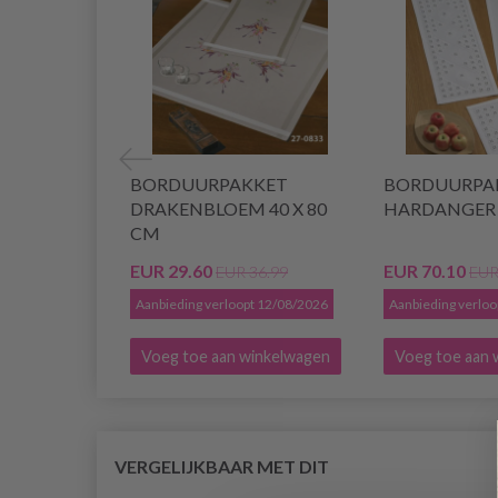
BORDUURPAKKET
BORDUURPA
DRAKENBLOEM 40 X 80
HARDANGER 3
CM
EUR 29.60
EUR 70.10
EUR 36.99
EUR
Aanbieding verloopt 12/08/2026
Aanbieding verlo
Voeg toe aan winkelwagen
Voeg toe aan 
VERGELIJKBAAR MET DIT