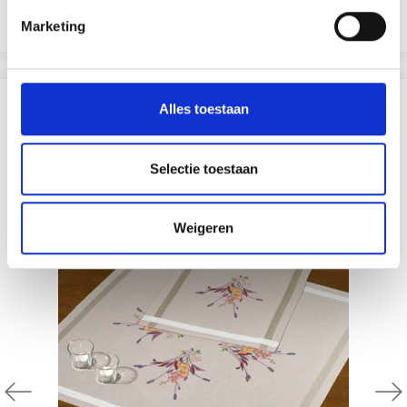
Voeg toe aan winkelwagen
Marketing
ANDEREN KOCHTEN OOK
Alles toestaan
19% korting
Selectie toestaan
Weigeren