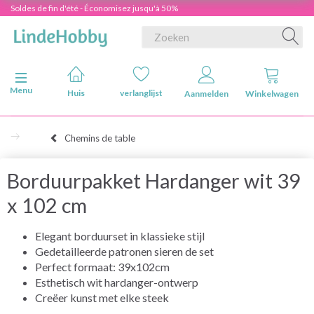
Soldes de fin d'été - Économisez jusqu'à 50%
Navigatie in-/uitschakelen
Menu
Huis
verlanglijst
Aanmelden
Winkelwagen
Chemins de table
Borduurpakket Hardanger wit 39
x 102 cm
Elegant borduurset in klassieke stijl
Gedetailleerde patronen sieren de set
Perfect formaat: 39x102cm
Esthetisch wit hardanger-ontwerp
Creëer kunst met elke steek