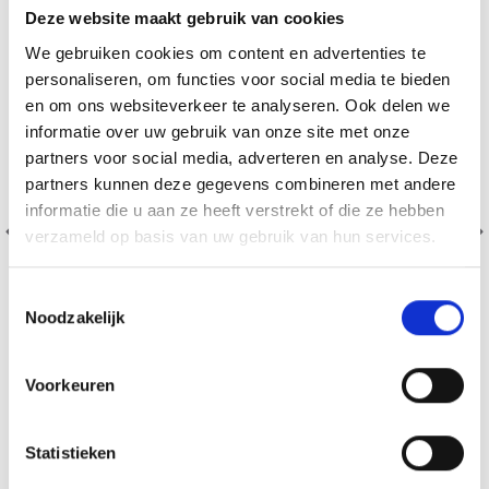
Deze website maakt gebruik van cookies
We gebruiken cookies om content en advertenties te
personaliseren, om functies voor social media te bieden
en om ons websiteverkeer te analyseren. Ook delen we
informatie over uw gebruik van onze site met onze
partners voor social media, adverteren en analyse. Deze
partners kunnen deze gegevens combineren met andere
informatie die u aan ze heeft verstrekt of die ze hebben
verzameld op basis van uw gebruik van hun services.
Toestemmingsselectie
Noodzakelijk
Voorkeuren
BORDUURPAKKET DRAKENBLOEM 40 X 80 CM
EUR 29.60
EUR 36.99
Statistieken
Aanbieding verloopt 12/08/2026