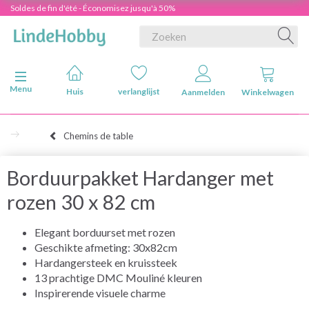
Soldes de fin d'été - Économisez jusqu'à 50%
Navigatie in-/uitschakelen
Menu
Huis
verlanglijst
Aanmelden
Winkelwagen
Chemins de table
Borduurpakket Hardanger met
rozen 30 x 82 cm
Elegant borduurset met rozen
Geschikte afmeting: 30x82cm
Hardangersteek en kruissteek
13 prachtige DMC Mouliné kleuren
Inspirerende visuele charme