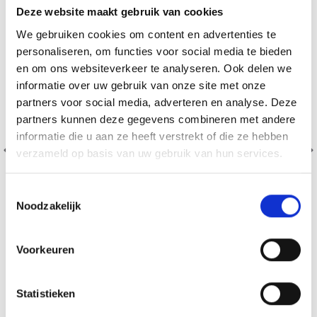
Deze website maakt gebruik van cookies
We gebruiken cookies om content en advertenties te
personaliseren, om functies voor social media te bieden
en om ons websiteverkeer te analyseren. Ook delen we
informatie over uw gebruik van onze site met onze
partners voor social media, adverteren en analyse. Deze
partners kunnen deze gegevens combineren met andere
informatie die u aan ze heeft verstrekt of die ze hebben
verzameld op basis van uw gebruik van hun services.
Toestemmingsselectie
Noodzakelijk
Voorkeuren
BORDUURPAKKET DRAKENBLOEM 40 X 80 CM
EUR 29.60
EUR 36.99
Statistieken
Aanbieding verloopt 12/08/2026