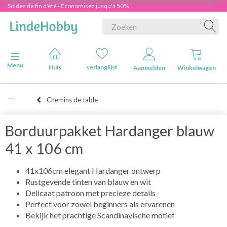
Soldes de fin d'été - Économisez jusqu'à 50%
Navigatie in-/uitschakelen
Menu
Huis
verlanglijst
Aanmelden
Winkelwagen
Chemins de table
Borduurpakket Hardanger blauw
41 x 106 cm
41x106cm elegant Hardanger ontwerp
Rustgevende tinten van blauw en wit
Delicaat patroon met precieze details
Perfect voor zowel beginners als ervarenen
Bekijk het prachtige Scandinavische motief