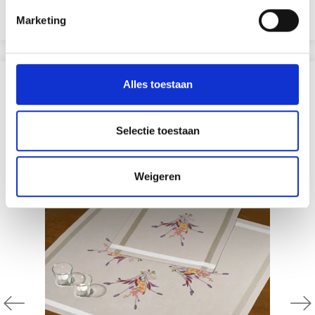
Voeg toe aan winkelwagen
Marketing
ANDEREN KOCHTEN OOK
Alles toestaan
19% korting
Selectie toestaan
Weigeren