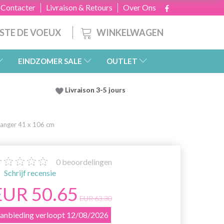
 Contacter
Livraison & Retours
Over Ons
WINKELWAGEN
ISTE DE VOEUX
EINDZOMER SALE
OUTLET
Livraison 3-5 jours
anger 41 x 106 cm
0
beoordelingen
Schrijf recensie
EUR 50.65
EUR 63.30
anbieding verloopt 12/08/2026