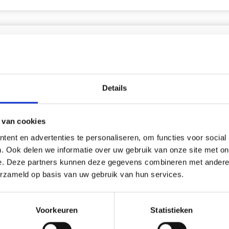
korting
19% korting
Details
 van cookies
ent en advertenties te personaliseren, om functies voor social
. Ook delen we informatie over uw gebruik van onze site met on
e. Deze partners kunnen deze gegevens combineren met andere i
erzameld op basis van uw gebruik van hun services.
UURPAKKET LIMONE 25 X
BORDUURPAKKET
Voorkeuren
Statistieken
M
KLOKBLOEMEN 40 X 80 CM