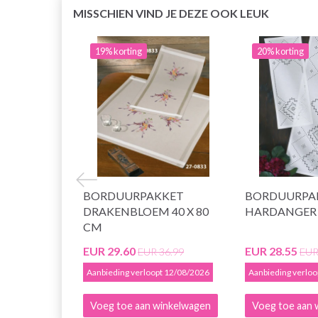
MISSCHIEN VIND JE DEZE OOK LEUK
19% korting
20% korting
BORDUURPAKKET
BORDUURPA
DRAKENBLOEM 40 X 80
HARDANGER 2
CM
EUR 29.60
EUR 28.55
EUR 36.99
EUR
Aanbieding verloopt 12/08/2026
Aanbieding verlo
Voeg toe aan winkelwagen
Voeg toe aan 