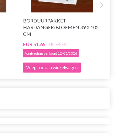
BORDUURPAKKET
BORDUURP
HARDANGER/BLOEMEN 39 X 102
ROOD 80 X
CM
EUR 51.65
EUR 49.05
EUR 64.55
E
Aanbieding verloopt 12/08/2026
Aanbieding ver
Voeg toe aan winkelwagen
Voeg toe a