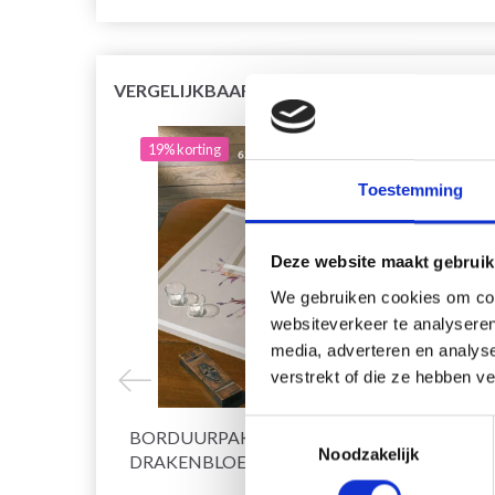
VERGELIJKBAAR MET DIT
19% korting
20% 
Toestemming
Deze website maakt gebruik
We gebruiken cookies om cont
websiteverkeer te analyseren
media, adverteren en analys
verstrekt of die ze hebben v
Toestemmingsselectie
BORDUURPAKKET
BORD
Noodzakelijk
DRAKENBLOEM 40 X 80 CM
61 C