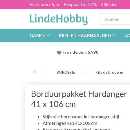
Eindzomer Sale - Bespaar tot 50% - Klik hier
GAREN
BREI- EN HAAKNAALDEN
A
Frais de port 5.99€
BORDERIE
Kits de broderie
Borduurpakket Hardanger
41 x 106 cm
Stijlvolle borduurset in Hardanger-stijl
Afmetingen van 41x106 cm
Betoverend symmetrisch ontwerp