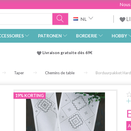
Nous
L
NL
CCESSOIRES
PATRONEN
BORDERIE
HOBBY
Livraison gratuite dès 69€
Taper
Chemins de table
Borduurpakket Hard
19% KORTING
A