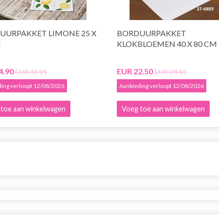
UURPAKKET LIMONE 25 X
BORDUURPAKKET
M
KLOKBLOEMEN 40 X 80 CM
4.90
EUR 22.50
EUR 31.15
EUR 28.10
ing verloopt 12/08/2026
Aanbieding verloopt 12/08/2026
toe aan winkelwagen
Voeg toe aan winkelwagen