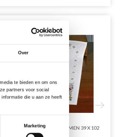
19% korting
19% korting
Over
 media te bieden en om ons
ze partners voor social
nformatie die u aan ze heeft
BORDUURPAKKET
BORDUURP
Marketing
HARDANGER/BLOEMEN 39 X 102
ROOD 80 X
CM