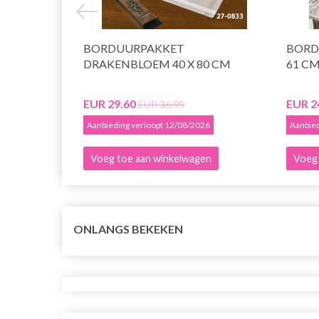
BORDUURPAKKET
BORD
DRAKENBLOEM 40 X 80 CM
61 C
EUR 29.60
EUR 2
EUR 36.99
Aanbieding verloopt 12/08/2026
Aanbied
Voeg toe aan winkelwagen
Voeg 
ONLANGS BEKEKEN