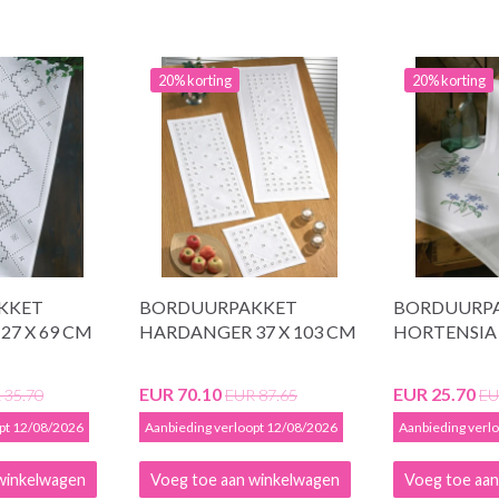
20% korting
20% korting
KKET
BORDUURPAKKET
BORDUURP
7 X 69 CM
HARDANGER 37 X 103 CM
HORTENSIA 
EUR 70.10
EUR 25.70
 35.70
EUR 87.65
EU
opt 12/08/2026
Aanbieding verloopt 12/08/2026
Aanbieding verl
winkelwagen
Voeg toe aan winkelwagen
Voeg toe aan