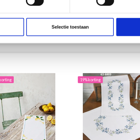
4.90
EUR 22.50
EUR 31.15
EUR 28.10
ing verloopt 12/08/2026
Aanbieding verloopt 12/08/2026
Selectie toestaan
toe aan winkelwagen
Voeg toe aan winkelwagen
korting
19% korting