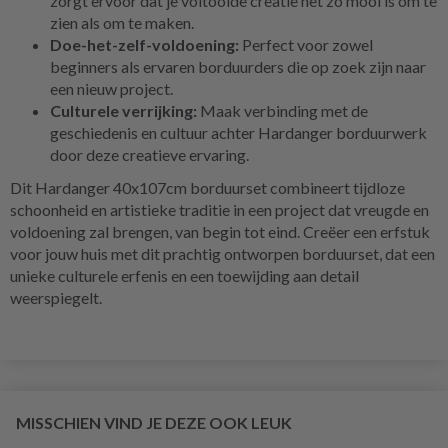
zorgt ervoor dat je voltooide creatie net zo mooi is om te
zien als om te maken.
Doe-het-zelf-voldoening:
Perfect voor zowel
beginners als ervaren borduurders die op zoek zijn naar
een nieuw project.
Culturele verrijking:
Maak verbinding met de
geschiedenis en cultuur achter Hardanger borduurwerk
door deze creatieve ervaring.
Dit Hardanger 40x107cm borduurset combineert tijdloze
schoonheid en artistieke traditie in een project dat vreugde en
voldoening zal brengen, van begin tot eind. Creëer een erfstuk
voor jouw huis met dit prachtig ontworpen borduurset, dat een
unieke culturele erfenis en een toewijding aan detail
weerspiegelt.
MISSCHIEN VIND JE DEZE OOK LEUK