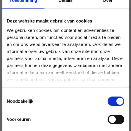
Toestemming
Details
Over
VERGELIJKBAAR MET DIT
19% korting
Deze website maakt gebruik van cookies
We gebruiken cookies om content en advertenties te
personaliseren, om functies voor social media te bieden
en om ons websiteverkeer te analyseren. Ook delen we
informatie over uw gebruik van onze site met onze
partners voor social media, adverteren en analyse. Deze
Économisez jusqu'à 50 %
partners kunnen deze gegevens combineren met andere
informatie die u aan ze heeft verstrekt of die ze hebben
Soyez le premier à connaître nos soldes et
verzameld op basis van uw gebruik van hun services.
offres limitées en vous inscrivant à notre
newsletter gratuite !
Toestemmingsselectie
Noodzakelijk
Voorkeuren
Oui, inscrivez-moi !