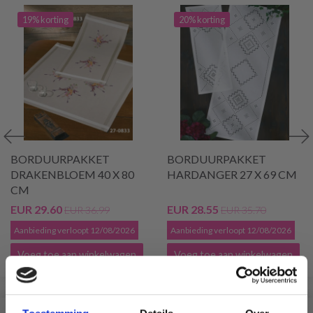
19% korting
20% korting
BORDUURPAKKET
BORDUURPAKKET
DRAKENBLOEM 40 X 80
HARDANGER 27 X 69 CM
CM
EUR 29.60
EUR 28.55
EUR 36.99
EUR 35.70
Aanbieding verloopt 12/08/2026
Aanbieding verloopt 12/08/2026
Voeg toe aan winkelwagen
Voeg toe aan winkelwagen