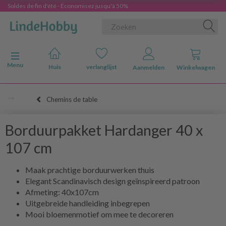
Soldes de fin d'été - Économisez jusqu'à 50%
Navigatie in-/uitschakelen
Menu
Huis
verlanglijst
Aanmelden
Winkelwagen
Chemins de table
Borduurpakket Hardanger 40 x
107 cm
Maak prachtige borduurwerken thuis
Elegant Scandinavisch design geïnspireerd patroon
Afmeting: 40x107cm
Uitgebreide handleiding inbegrepen
Mooi bloemenmotief om mee te decoreren