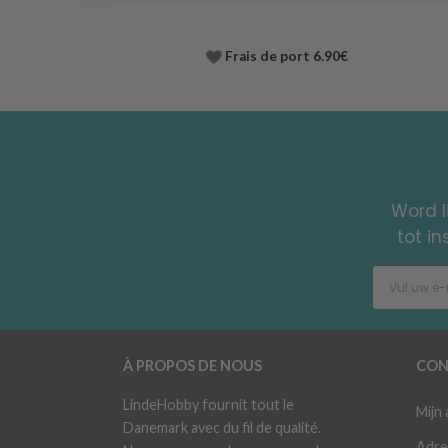
Frais de port 6.90€
Word l
tot i
À PROPOS DE NOUS
CON
LindeHobby fournit tout le
Mijn
Danemark avec du fil de qualité.
Adre