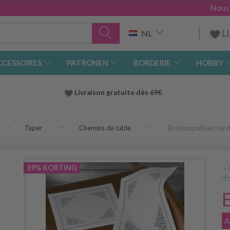
Nous
L
NL
CCESSOIRES
PATRONEN
BORDERIE
HOBBY
Livraison gratuite dès 69€
Taper
Chemins de table
Borduurpakket Hard
19% KORTING
A