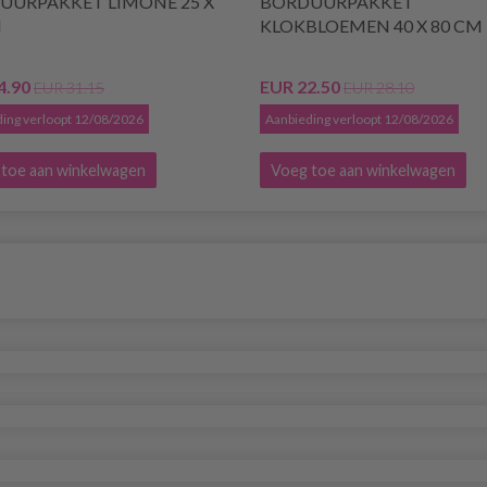
UURPAKKET LIMONE 25 X
BORDUURPAKKET
M
KLOKBLOEMEN 40 X 80 CM
4.90
EUR 22.50
EUR 31.15
EUR 28.10
ing verloopt 12/08/2026
Aanbieding verloopt 12/08/2026
toe aan winkelwagen
Voeg toe aan winkelwagen