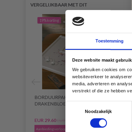
VERGELIJKBAAR MET DIT
19% korting
20% 
Toestemming
Deze website maakt gebruik
We gebruiken cookies om cont
websiteverkeer te analyseren
media, adverteren en analys
verstrekt of die ze hebben v
BORDUURPAKKET
BORD
DRAKENBLOEM 40 X 80 CM
61 C
Toestemmingsselectie
Noodzakelijk
EUR 29.60
EUR 2
EUR 36.99
Aanbieding verloopt 12/08/2026
Aanbied