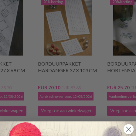
20% korting
20% korting
KKET
BORDUURPAKKET
BORDUURP
7 X 69 CM
HARDANGER 37 X 103 CM
HORTENSIA 
EUR 70.10
EUR 25.70
 35.70
EUR 87.65
EU
opt 12/08/2026
Aanbieding verloopt 12/08/2026
Aanbieding verl
winkelwagen
Voeg toe aan winkelwagen
Voeg toe aan