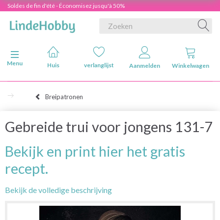
Soldes de fin d'été - Économisez jusqu'à 50%
Navigatie in-/uitschakelen
Menu
Huis
verlanglijst
Aanmelden
Winkelwagen
Breipatronen
Gebreide trui voor jongens 131-7
Bekijk en print hier het gratis
recept.
Bekijk de volledige beschrijving