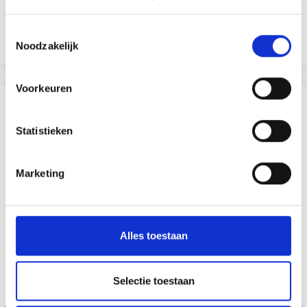
EUR 22.95
EUR 31.05
Toestemmingsselectie
Bekijk alle opties
Noodzakelijk
Voorkeuren
ANDEREN KOCHTEN OOK
Statistieken
Marketing
Alles toestaan
Selectie toestaan