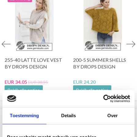
255-40 LATTE LOVE VEST
200-5 SUMMER SHELLS
BY DROPS DESIGN
BY DROPS DESIGN
EUR 34.05
EUR 24.20
EUR 38.55
Bekijk alle opties
Bekijk alle opties
Toestemming
Details
Over
VERGELIJKBAAR MET DIT
26% korting