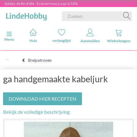
Soldes de fin d'été - Économisez jusqu'à 50%
Navigatie in-/uitschakelen
Menu
Huis
verlanglijst
Aanmelden
Winkelwagen
Breipatronen
ga handgemaakte kabeljurk
DOWNLOAD HIER RECEPTEN
Bekijk de volledige beschrijving