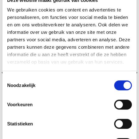
Deze website maakt gebruik van cookies
We gebruiken cookies om content en advertenties te
personaliseren, om functies voor social media te bieden
en om ons websiteverkeer te analyseren. Ook delen we
informatie over uw gebruik van onze site met onze
partners voor social media, adverteren en analyse. Deze
partners kunnen deze gegevens combineren met andere
informatie die u aan ze heeft verstrekt of die ze hebben
verzameld op basis van uw gebruik van hun services.
Toestemmingsselectie
Noodzakelijk
Voorkeuren
ALLER À LA MAIN À CAPUCHE DENTELLE
Statistieken