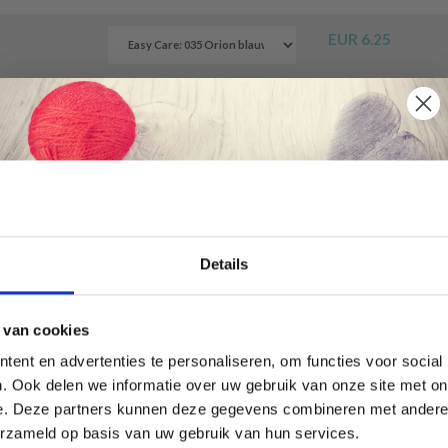
EUR 6.25
EUR 6.25
EUR 6.25
Économisez jusqu'à 50 %
Details
EUR 6.25
Soyez le premier à connaître nos soldes et
 van cookies
offres limitées en vous inscrivant à notre
ent en advertenties te personaliseren, om functies voor social
newsletter gratuite !
. Ook delen we informatie over uw gebruik van onze site met on
reinaalden
EUR 5.99
e. Deze partners kunnen deze gegevens combineren met andere i
)
erzameld op basis van uw gebruik van hun services.