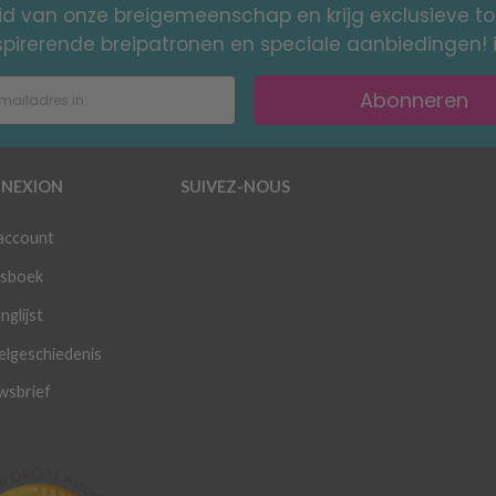
id van onze breigemeenschap en krijg exclusieve 
nspirerende breipatronen en speciale aanbiedingen! 
Abonneren
NEXION
SUIVEZ-NOUS
 account
sboek
nglijst
elgeschiedenis
wsbrief