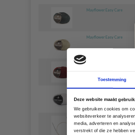
Mayflower Easy Care
Mayflower Easy Care
Mayflower Easy Care
Toestemming
Mayflower Easy Care
Deze website maakt gebruik
We gebruiken cookies om cont
websiteverkeer te analyseren
AddiPremium Classic Rondb
media, adverteren en analys
(vast) 80 cm (2.00–15.00 mm
verstrekt of die ze hebben v