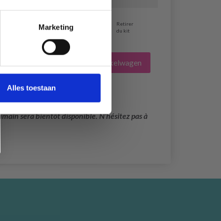
Niet op
Retirer
voorraad
Marketing
du kit
Alles toevoegen aan winkelwagen
Alles toestaan
main sera bientôt disponible. N’hésitez pas à