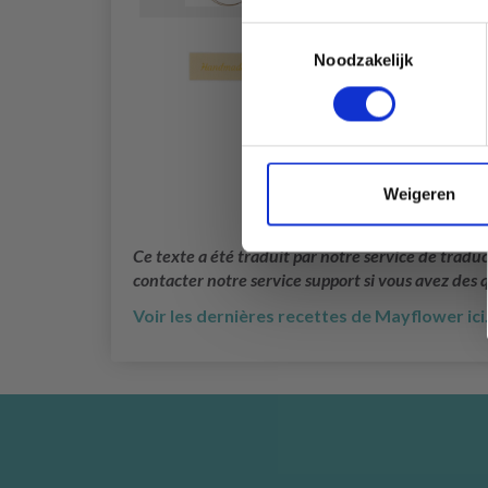
Toestemmingsselectie
HobbyArts Etiketten, Zand, 5 
Noodzakelijk
Weigeren
Ce texte a été traduit par notre service de trad
contacter notre service support si vous avez des 
Voir les dernières recettes de Mayflower ici