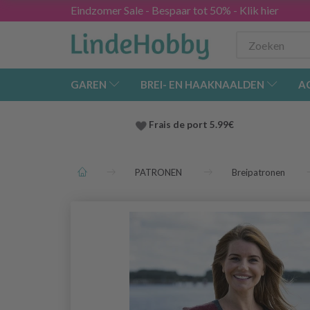
Eindzomer Sale - Bespaar tot 50% - Klik hier
GAREN
BREI- EN HAAKNAALDEN
A
Frais de port 5.99€
PATRONEN
Breipatronen