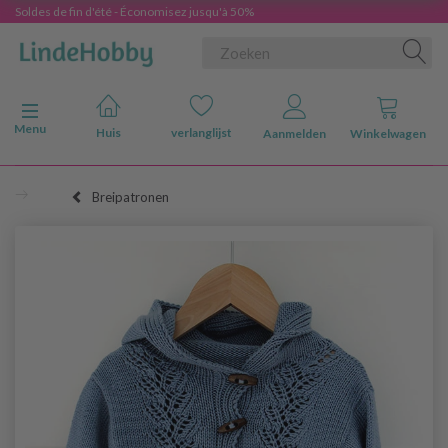
Soldes de fin d'été - Économisez jusqu'à 50%
Navigatie in-/uitschakelen
Menu
Huis
verlanglijst
Aanmelden
Winkelwagen
Breipatronen