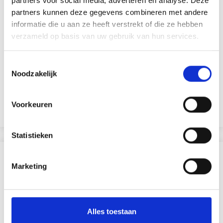
partners voor social media, adverteren en analyse. Deze
partners kunnen deze gegevens combineren met andere
informatie die u aan ze heeft verstrekt of die ze hebben
verzameld op basis van uw gebruik van hun services.
Toestemmingsselectie
ALLER À LA MAIN À CAPUCHE DENTELLE
Noodzakelijk
EUR 22.95
EUR 31.05
Voorkeuren
Bekijk alle opties
Statistieken
ANDEREN KOCHTEN OOK
Marketing
Alles toestaan