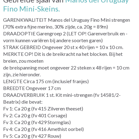
Fino Mini-Skeins.
GARENKWALITEIT Manos del Uruguay Fino Mini strengen
(70% extra fijne merino, 30% zijde, ca. 20g = 89m)
DRAADOPTIE Garengroep 2 (LET OP! Garenverbruik en -
vorm kunnen variëren bij andere soorten garen)
STRAK GEBREID Ongeveer 20 st x 40 rijen = 10 x 10 cm.
MERKTE OP! Dit is de breikracht na het blocken. Bij het
breien, zou moeten
de breispanning moet ongeveer 22 steken x 48 rijen = 10 cm
zijn, zie hieronder.
LENGTE Circa 175 cm (inclusief franjes)
BREEDTE Ongeveer 17 cm
DRAADVERBRUIK 1 st. Kit mini-strengen (fv 14581/2-
Beatrix) die bevat:
Fv 1: Ca 20 g (fv 415 Zilveren theeset)
Fv 2: Ca 20 g (fv 401 Corsage)
Fv 3: Ca 20 g (fv 429 Stormglas)
Fv 4: Ca 20 g (fv 416 Amethist oorbel)
Fv 5: Ca 20 g (fv 427 Rouw)