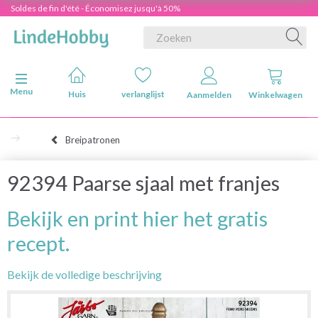
Soldes de fin d'été - Économisez jusqu'à 50%
Navigatie in-/uitschakelen
Menu
Huis
verlanglijst
Aanmelden
Winkelwagen
Breipatronen
92394 Paarse sjaal met franjes
Bekijk en print hier het gratis
recept.
Bekijk de volledige beschrijving