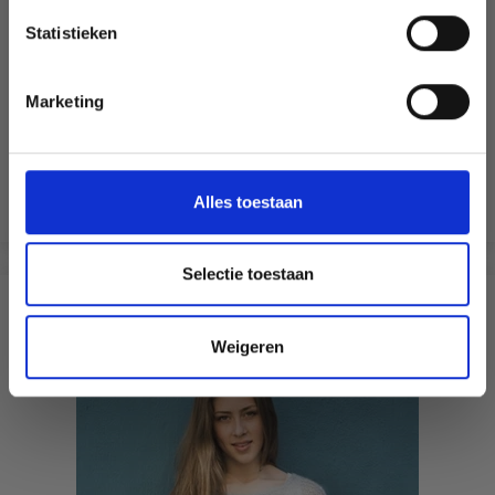
Statistieken
Non, merci
Marketing
Wil je liever nieuws ontvangen over onze
ALLER À LA MAIN À CAPUCHE DENTELLE
aanbiedingen en kortingen in het
Nederlands?
EUR 24.85
EUR 31.05
Ja, graag!
Alles toestaan
Bekijk alle opties
Selectie toestaan
ANDEREN KOCHTEN OOK
Weigeren