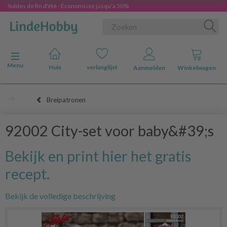
Soldes de fin d'été - Économisez jusqu'à 50%
Navigatie in-/uitschakelen
Menu
Huis
verlanglijst
Aanmelden
Winkelwagen
Breipatronen
92002 City-set voor baby&#39;s
Bekijk en print hier het gratis
recept.
Bekijk de volledige beschrijving