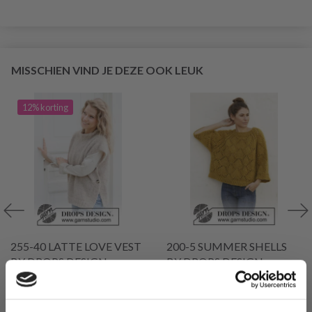
MISSCHIEN VIND JE DEZE OOK LEUK
12% korting
255-40 LATTE LOVE VEST
200-5 SUMMER SHELLS
BY DROPS DESIGN
BY DROPS DESIGN
EUR 34.05
EUR 24.20
EUR 38.55