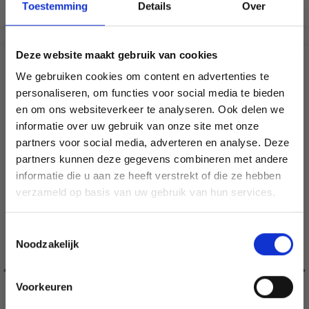
Bekijk alle opties
Bekijk alle opties
Toestemming
Details
Over
Deze website maakt gebruik van cookies
VERGELIJKBAAR MET DIT
We gebruiken cookies om content en advertenties te
personaliseren, om functies voor social media te bieden
21% korting
en om ons websiteverkeer te analyseren. Ook delen we
informatie over uw gebruik van onze site met onze
partners voor social media, adverteren en analyse. Deze
Économisez jusqu'à 50 %
partners kunnen deze gegevens combineren met andere
informatie die u aan ze heeft verstrekt of die ze hebben
Soyez le premier à connaître nos soldes et
verzameld op basis van uw gebruik van hun services.
offres limitées en vous inscrivant à notre
newsletter gratuite !
Toestemmingsselectie
Noodzakelijk
Voorkeuren
Oui, inscrivez-moi !