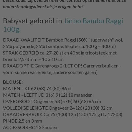
ondersteuningsdienst als je vragen hebt!
Babyset gebreid in
Järbo Bambu Raggi
100g.
DRAADKWALITEIT Bamboo Raggi (50% "superwash" wol,
25% polyamide, 25% bamboe. Sleutel ca. 100 g = 400 m)
STRAK GEBREID ca. 27-28 st en 40 st in tricotsteek met
breinld 2,5-3 mm = 10 x 10 cm
DRAADOPTIE Garengroep 2 (LET OP! Garenverbruik en -
vorm kunnen variëren bij andere soorten garen)
BLOUSE:
MATEN – KL 62 (68) 74 (80) 86 cl
MATEN - LEEFTIJD 3 (6) 9 (12) 18 maanden.
OVERGROOT Ongeveer 53 (57½) 60 (63) 66 cm
VOLLEDIGE LENGTE Ongeveer 24 (26) 28 (30) 32 cm
DRAADVERBRUIK Ca 75 (100) 125 (150) 175 g (fv 17203)
PINDE 2,5 en 3 mm
ACCESSOIRES 2-3 knopen