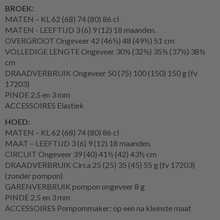
BROEK:
MATEN – KL 62 (68) 74 (80) 86 cl
MATEN - LEEFTIJD 3 (6) 9 (12) 18 maanden.
OVERGROOT Ongeveer 42 (46½) 48 (49½) 51 cm
VOLLEDIGE LENGTE Ongeveer 30½ (32½) 35½ (37½) 38½
cm
DRAADVERBRUIK Ongeveer 50 (75) 100 (150) 150 g (fv
17203)
PINDE 2,5 en 3 mm
ACCESSOIRES Elastiek
HOED:
MATEN – KL 62 (68) 74 (80) 86 cl
MAAT – LEEFTIJD 3 (6) 9 (12) 18 maanden.
CIRCUIT Ongeveer 39 (40) 41½ (42) 43½ cm
DRAADVERBRUIK Circa 25 (25) 35 (45) 55 g (fv 17203)
(zonder pompon)
GARENVERBRUIK pompon ongeveer 8 g
PINDE 2,5 en 3 mm
ACCESSOIRES Pompommaker: op een na kleinste maat